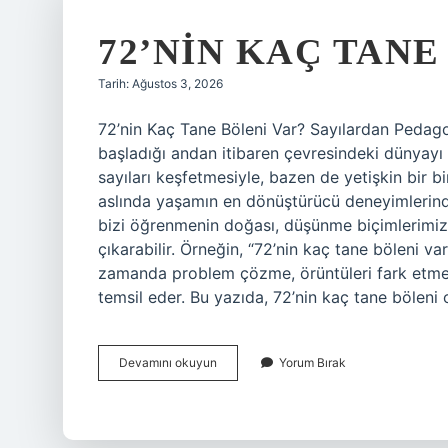
72’NIN KAÇ TANE
Tarih: Ağustos 3, 2026
72’nin Kaç Tane Böleni Var? Sayılardan Peda
başladığı andan itibaren çevresindeki dünyayı 
sayıları keşfetmesiyle, bazen de yetişkin bir b
aslında yaşamın en dönüştürücü deneyimlerinde
bizi öğrenmenin doğası, düşünme biçimlerimiz v
çıkarabilir. Örneğin, “72’nin kaç tane böleni va
zamanda problem çözme, örüntüleri fark etme 
temsil eder. Bu yazıda, 72’nin kaç tane bölen
72’nin
Devamını okuyun
Yorum Bırak
kaç
tane
böleni
var