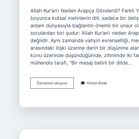
Allah Kur’an’ı Neden Arapça Gönderdi? Farklı Y
boyunca kutsal metinlerin dili, sadece bir ileti
anlam dünyasıyla bağlantılı önemli bir unsur 
sorulardan biri şudur: Allah Kur’an’ı neden Ara
değildir. Aynı zamanda vahyin evrenselliği, mesa
arasındaki ilişki üzerine derin bir düşünme ala
konu üzerinde düşündüğümde, zihnimde iki far
mühendis tarafı, “Bir mesaj belirli bir dilde…
Allah
Devamını okuyun
Yorum Bırak
Kuranı
neden
Arapça
gönderdi
?