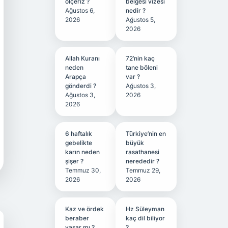
ölçeriz ?
belgesi vizesi
Ağustos 6,
nedir ?
2026
Ağustos 5,
2026
Allah Kuranı
72’nin kaç
neden
tane böleni
Arapça
var ?
gönderdi ?
Ağustos 3,
Ağustos 3,
2026
2026
6 haftalık
Türkiye’nin en
gebelikte
büyük
karın neden
rasathanesi
şişer ?
nerededir ?
Temmuz 30,
Temmuz 29,
2026
2026
Kaz ve ördek
Hz Süleyman
beraber
kaç dil biliyor
yaşar mı ?
?