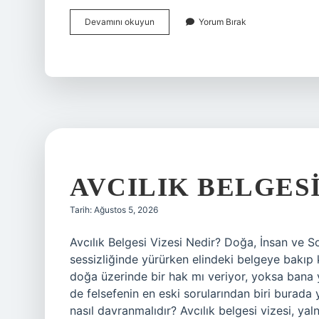
Kulaçla
Devamını okuyun
Yorum Bırak
nasıl
ölçeriz
?
AVCILIK BELGESI
Tarih: Ağustos 5, 2026
Avcılık Belgesi Vizesi Nedir? Doğa, İnsan ve S
sessizliğinde yürürken elindeki belgeye bakıp 
doğa üzerinde bir hak mı veriyor, yoksa bana 
de felsefenin en eski sorularından biri burada
nasıl davranmalıdır? Avcılık belgesi vizesi, yal