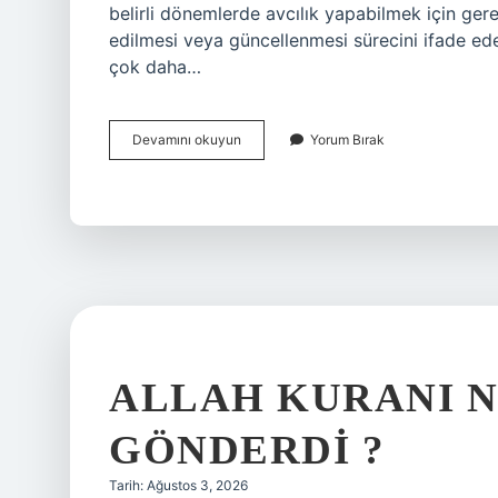
belirli dönemlerde avcılık yapabilmek için gere
edilmesi veya güncellenmesi sürecini ifade ed
çok daha…
Avcılık
Devamını okuyun
Yorum Bırak
belgesi
vizesi
nedir
?
ALLAH KURANI 
GÖNDERDI ?
Tarih: Ağustos 3, 2026