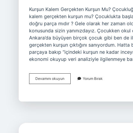
Kurşun Kalem Gerçekten Kurşun Mu? Çocukluğ
kalem gerçekten kurşun mu? Çocuklukta başla
doğru parça mıdır ? Gele olarak her zaman ol
konusunda sizin yanınızdayız. Çocukken okul ç
Ankara’da büyüyen birçok çocuk gibi ben de il
gerçekten kurşun çıktığını sanıyordum. Hatta 
parçaya bakıp “içindeki kurşun ne kadar incey
ekonomi okuyup veri analiziyle ilgilenmeye ba
Kurşun
Devamını okuyun
Yorum Bırak
kalem
gerçekten
kurşun
mu
?