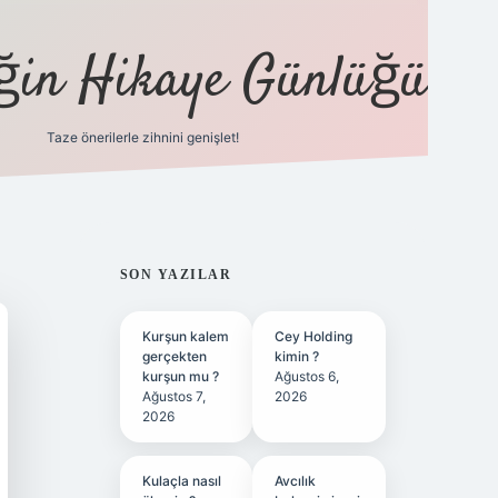
eğin Hikaye Günlüğü
Taze önerilerle zihnini genişlet!
elexbet
tülipbet
SIDEBAR
SON YAZILAR
Kurşun kalem
Cey Holding
gerçekten
kimin ?
kurşun mu ?
Ağustos 6,
Ağustos 7,
2026
2026
Kulaçla nasıl
Avcılık