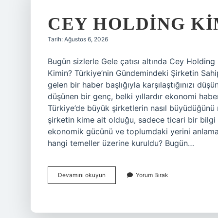
CEY HOLDING KI
Tarih: Ağustos 6, 2026
Bugün sizlerle Gele çatısı altında Cey Holding 
Kimin? Türkiye’nin Gündemindeki Şirketin Sahip
gelen bir haber başlığıyla karşılaştığınızı düş
düşünen bir genç, belki yıllardır ekonomi haber
Türkiye’de büyük şirketlerin nasıl büyüdüğünü 
şirketin kime ait olduğu, sadece ticari bir bilg
ekonomik gücünü ve toplumdaki yerini anlaman
hangi temeller üzerine kuruldu? Bugün…
Cey
Devamını okuyun
Yorum Bırak
Holding
kimin
?