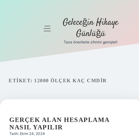
Geleceğin Hikaye
menüyü
Günlüğü
aç
Taze önerilerle zihnini genişlet!
Anasayfa
Gizlilik
Politikası
ETIKET:
12000 ÖLÇEK KAÇ CMDIR
Yasal Uyarı
Hakkımızda
GERÇEK ALAN HESAPLAMA
NASIL YAPILIR
Tarih: Ekim 24, 2024