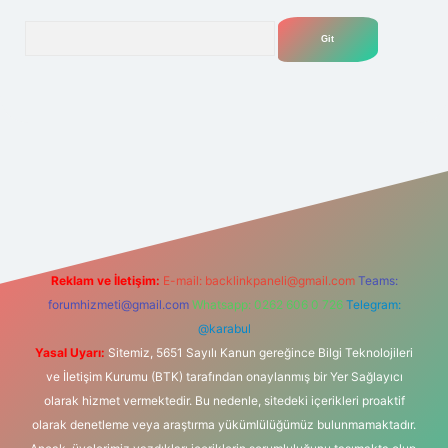
Arama
lexbet
tülipbet
Reklam ve İletişim:
E-mail:
backlinkpaneli@gmail.com
Teams:
forumhizmeti@gmail.com
Whatsapp: 0262 606 0 726
Telegram:
@karabul
Yasal Uyarı:
Sitemiz, 5651 Sayılı Kanun gereğince Bilgi Teknolojileri
ve İletişim Kurumu (BTK) tarafından onaylanmış bir Yer Sağlayıcı
olarak hizmet vermektedir. Bu nedenle, sitedeki içerikleri proaktif
olarak denetleme veya araştırma yükümlülüğümüz bulunmamaktadır.