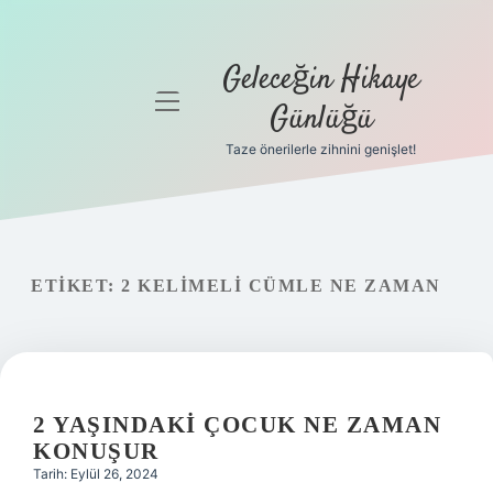
Geleceğin Hikaye
menüyü
Günlüğü
aç
Taze önerilerle zihnini genişlet!
Anasayfa
Gizlilik
Politikası
ETIKET:
2 KELIMELI CÜMLE NE ZAMAN
Yasal Uyarı
Hakkımızda
2 YAŞINDAKI ÇOCUK NE ZAMAN
KONUŞUR
Tarih: Eylül 26, 2024