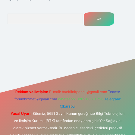
Arama
lexbet
tülipbet
Reklam ve İletişim:
E-mail:
backlinkpaneli@gmail.com
Teams:
forumhizmeti@gmail.com
Whatsapp: 0262 606 0 726
Telegram:
@karabul
Yasal Uyarı:
Sitemiz, 5651 Sayılı Kanun gereğince Bilgi Teknolojileri
ve İletişim Kurumu (BTK) tarafından onaylanmış bir Yer Sağlayıcı
olarak hizmet vermektedir. Bu nedenle, sitedeki içerikleri proaktif