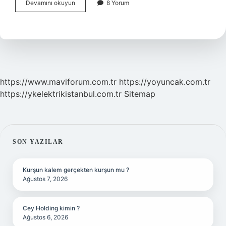
2
Devamını okuyun
8 Yorum
Yaşındaki
Çocuk
Ne
Zaman
Konuşur
https://www.maviforum.com.tr
https://yoyuncak.com.tr
https://ykelektrikistanbul.com.tr
Sitemap
SIDEBAR
SON YAZILAR
Kurşun kalem gerçekten kurşun mu ?
Ağustos 7, 2026
Cey Holding kimin ?
Ağustos 6, 2026