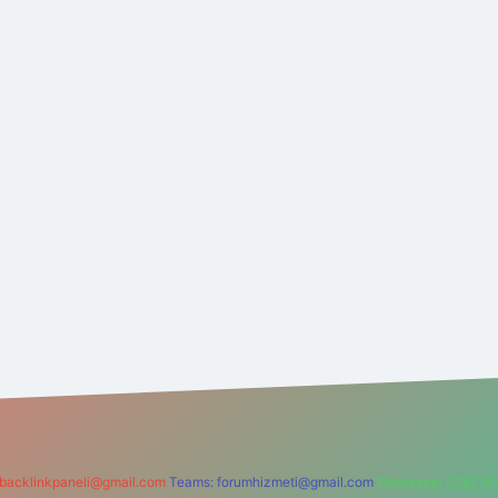
backlinkpaneli@gmail.com
Teams:
forumhizmeti@gmail.com
Whatsapp: 0262 60