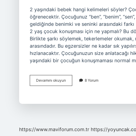
2 yaşındaki bebek hangi kelimeleri söyler? Ço
öğrenecektir. Çocuğunuz “ben”, “benim”, “sen”, 
geldiğinde benimki ve seninki arasındaki farkı
2 yaş çocuk konuşması için ne yapmalı? Bu 
Birlikte şarkı söylemek, tekerlemeler okumak
arasındadır. Bu egzersizler ne kadar sık ​​yapı
hızlanacaktır. Çocuğunuzun size anlatacağı hik
yaşındaki bir çocuğun konuşmaması normal mi
2
Devamını okuyun
8 Yorum
Yaşındaki
Çocuk
Ne
Zaman
Konuşur
https://www.maviforum.com.tr
https://yoyuncak.c