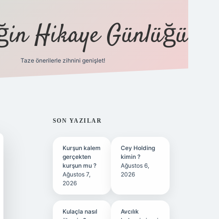
eğin Hikaye Günlüğü
Taze önerilerle zihnini genişlet!
elexbet
tül
SIDEBAR
SON YAZILAR
Kurşun kalem
Cey Holding
gerçekten
kimin ?
kurşun mu ?
Ağustos 6,
Ağustos 7,
2026
2026
Kulaçla nasıl
Avcılık