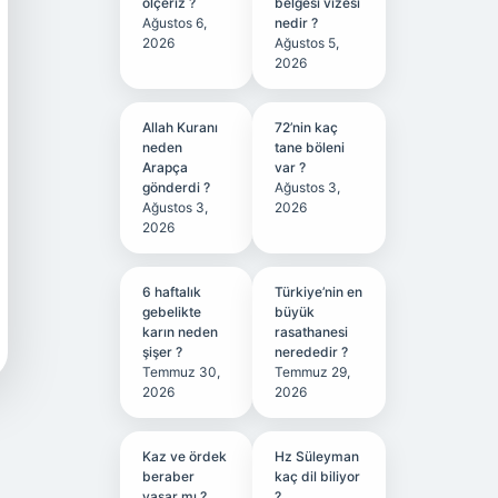
ölçeriz ?
belgesi vizesi
Ağustos 6,
nedir ?
2026
Ağustos 5,
2026
Allah Kuranı
72’nin kaç
neden
tane böleni
Arapça
var ?
gönderdi ?
Ağustos 3,
Ağustos 3,
2026
2026
6 haftalık
Türkiye’nin en
gebelikte
büyük
karın neden
rasathanesi
şişer ?
nerededir ?
Temmuz 30,
Temmuz 29,
2026
2026
Kaz ve ördek
Hz Süleyman
beraber
kaç dil biliyor
yaşar mı ?
?