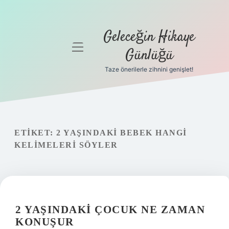
Geleceğin Hikaye
menüyü
Günlüğü
aç
Taze önerilerle zihnini genişlet!
Anasayfa
Gizlilik
Politikası
ETIKET:
2 YAŞINDAKI BEBEK HANGI
Yasal Uyarı
KELIMELERI SÖYLER
Hakkımızda
2 YAŞINDAKI ÇOCUK NE ZAMAN
KONUŞUR