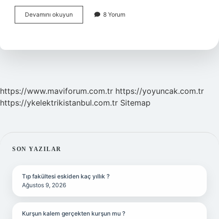
2
Devamını okuyun
8 Yorum
Yaşındaki
Çocuk
Ne
Zaman
Konuşur
https://www.maviforum.com.tr
https://yoyuncak.com.tr
https://ykelektrikistanbul.com.tr
Sitemap
SIDEBAR
SON YAZILAR
Tıp fakültesi eskiden kaç yıllık ?
Ağustos 9, 2026
Kurşun kalem gerçekten kurşun mu ?