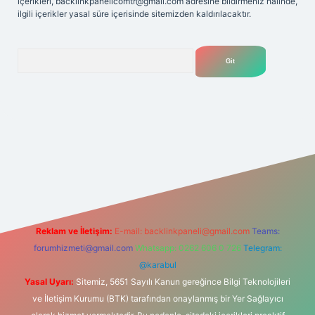
içerikleri,
backlinkpanelicomtr@gmail.com
adresine bildirmeniz halinde,
ilgili içerikler yasal süre içerisinde sitemizden kaldırılacaktır.
Arama
lexbet
tülipbet
Reklam ve İletişim:
E-mail:
backlinkpaneli@gmail.com
Teams:
forumhizmeti@gmail.com
Whatsapp: 0262 606 0 726
Telegram:
@karabul
Yasal Uyarı:
Sitemiz, 5651 Sayılı Kanun gereğince Bilgi Teknolojileri
ve İletişim Kurumu (BTK) tarafından onaylanmış bir Yer Sağlayıcı