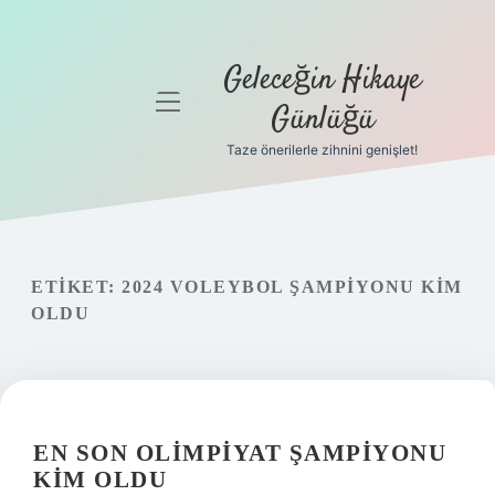
Geleceğin Hikaye
menüyü
Günlüğü
aç
Taze önerilerle zihnini genişlet!
Anasayfa
Gizlilik
Politikası
ETIKET:
2024 VOLEYBOL ŞAMPIYONU KIM
Yasal Uyarı
OLDU
Hakkımızda
EN SON OLIMPIYAT ŞAMPIYONU
KIM OLDU