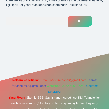
içerikleri,
backlinkpanelicomtr@gmail.com
adresine bildirmeniz halinde,
ilgili içerikler yasal süre içerisinde sitemizden kaldırılacaktır.
Arama
lexbet
tülipbet
Reklam ve İletişim:
E-mail:
backlinkpaneli@gmail.com
Teams:
forumhizmeti@gmail.com
Whatsapp: 0262 606 0 726
Telegram:
@karabul
Yasal Uyarı:
Sitemiz, 5651 Sayılı Kanun gereğince Bilgi Teknolojileri
ve İletişim Kurumu (BTK) tarafından onaylanmış bir Yer Sağlayıcı