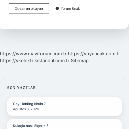
En
Devamını okuyun
Yorum Bırak
Son
Olimpiyat
Şampiyonu
Kim
Oldu
https://www.maviforum.com.tr
https://yoyuncak.com.tr
https://ykelektrikistanbul.com.tr
Sitemap
SIDEBAR
SON YAZILAR
Cey Holding kimin ?
Ağustos 6, 2026
Kulaçla nasıl ölçeriz ?