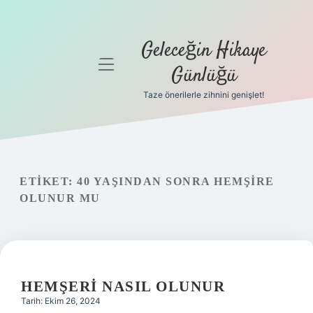
Geleceğin Hikaye
menüyü
Günlüğü
aç
Taze önerilerle zihnini genişlet!
Anasayfa
Gizlilik
Politikası
ETIKET:
40 YAŞINDAN SONRA HEMŞIRE
Yasal Uyarı
OLUNUR MU
Hakkımızda
HEMŞERI NASIL OLUNUR
Tarih: Ekim 26, 2024