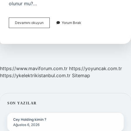
olunur mu?…
Hemşeri
Devamını okuyun
Yorum Bırak
Nasıl
Olunur
https://www.maviforum.com.tr
https://yoyuncak.com.tr
https://ykelektrikistanbul.com.tr
Sitemap
SIDEBAR
SON YAZILAR
Cey Holding kimin ?
Ağustos 6, 2026