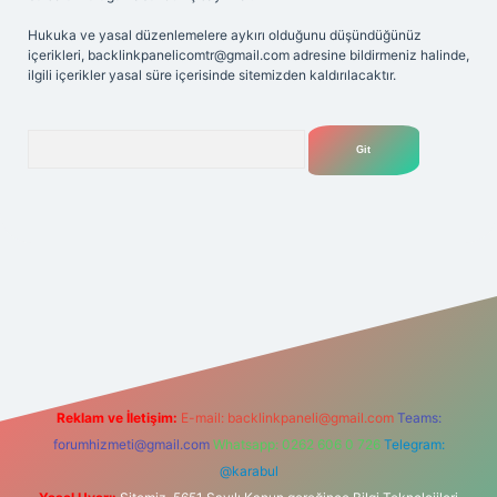
Hukuka ve yasal düzenlemelere aykırı olduğunu düşündüğünüz
içerikleri,
backlinkpanelicomtr@gmail.com
adresine bildirmeniz halinde,
ilgili içerikler yasal süre içerisinde sitemizden kaldırılacaktır.
Arama
elexbet
tülipbet
Reklam ve İletişim:
E-mail:
backlinkpaneli@gmail.com
Teams:
forumhizmeti@gmail.com
Whatsapp: 0262 606 0 726
Telegram:
@karabul