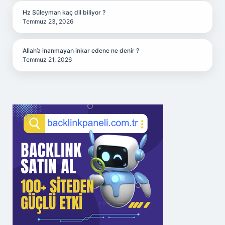
Hz Süleyman kaç dil biliyor ?
Temmuz 23, 2026
Allah’a inanmayan inkar edene ne denir ?
Temmuz 21, 2026