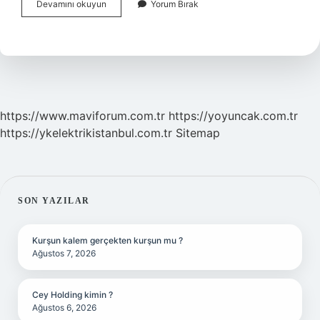
Boş
Devamını okuyun
Yorum Bırak
Senet
Nasıl
Iptal
Edilir
https://www.maviforum.com.tr
https://yoyuncak.com.tr
https://ykelektrikistanbul.com.tr
Sitemap
SIDEBAR
SON YAZILAR
Kurşun kalem gerçekten kurşun mu ?
Ağustos 7, 2026
Cey Holding kimin ?
Ağustos 6, 2026