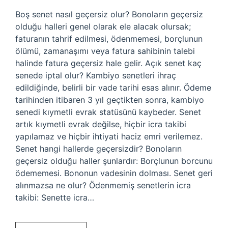
Boş senet nasıl geçersiz olur? Bonoların geçersiz
olduğu halleri genel olarak ele alacak olursak;
faturanın tahrif edilmesi, ödenmemesi, borçlunun
ölümü, zamanaşımı veya fatura sahibinin talebi
halinde fatura geçersiz hale gelir. Açık senet kaç
senede iptal olur? Kambiyo senetleri ihraç
edildiğinde, belirli bir vade tarihi esas alınır. Ödeme
tarihinden itibaren 3 yıl geçtikten sonra, kambiyo
senedi kıymetli evrak statüsünü kaybeder. Senet
artık kıymetli evrak değilse, hiçbir icra takibi
yapılamaz ve hiçbir ihtiyati haciz emri verilemez.
Senet hangi hallerde geçersizdir? Bonoların
geçersiz olduğu haller şunlardır: Borçlunun borcunu
ödememesi. Bononun vadesinin dolması. Senet geri
alınmazsa ne olur? Ödenmemiş senetlerin icra
takibi: Senette icra…