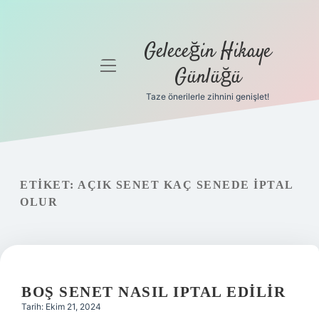
Geleceğin Hikaye
menüyü
Günlüğü
aç
Taze önerilerle zihnini genişlet!
Anasayfa
Gizlilik
Politikası
ETIKET:
AÇIK SENET KAÇ SENEDE IPTAL
Yasal Uyarı
OLUR
Hakkımızda
BOŞ SENET NASIL IPTAL EDILIR
Tarih: Ekim 21, 2024