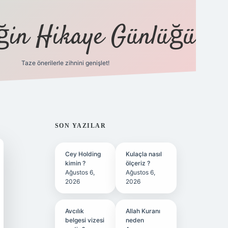
eğin Hikaye Günlüğü
Taze önerilerle zihnini genişlet!
elexbet
tül
SIDEBAR
SON YAZILAR
Cey Holding
Kulaçla nasıl
kimin ?
ölçeriz ?
Ağustos 6,
Ağustos 6,
2026
2026
Avcılık
Allah Kuranı
belgesi vizesi
neden