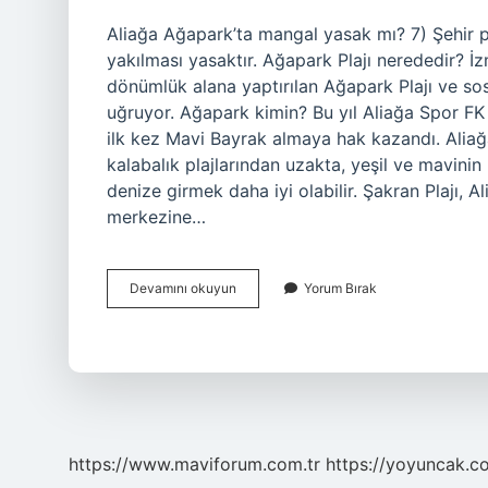
Aliağa Ağapark’ta mangal yasak mı? 7) Şehir 
yakılması yasaktır. Ağapark Plajı nerededir? İz
dönümlük alana yaptırılan Ağapark Plajı ve sosya
uğruyor. Ağapark kimin? Bu yıl Aliağa Spor FK
ilk kez Mavi Bayrak almaya hak kazandı. Aliağa
kalabalık plajlarından uzakta, yeşil ve mavinin
denize girmek daha iyi olabilir. Şakran Plajı, 
merkezine…
Aliağa
Devamını okuyun
Yorum Bırak
Aga
Park
Giriş
Ücreti
Ne
Kadar
https://www.maviforum.com.tr
https://yoyuncak.c