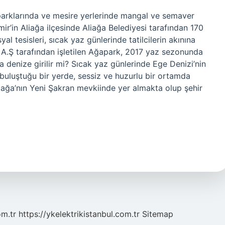
parklarında ve mesire yerlerinde mangal ve semaver
mir’in Aliağa ilçesinde Aliağa Belediyesi tarafından 170
l tesisleri, sıcak yaz günlerinde tatilcilerin akınına
 A.Ş tarafından işletilen Ağapark, 2017 yaz sezonunda
 denize girilir mi? Sıcak yaz günlerinde Ege Denizi’nin
 buluştuğu bir yerde, sessiz ve huzurlu bir ortamda
Aliağa’nın Yeni Şakran mevkiinde yer almakta olup şehir
om.tr
https://ykelektrikistanbul.com.tr
Sitemap