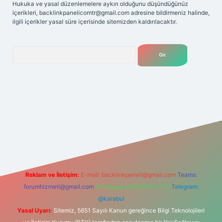
Hukuka ve yasal düzenlemelere aykırı olduğunu düşündüğünüz
içerikleri,
backlinkpanelicomtr@gmail.com
adresine bildirmeniz halinde,
ilgili içerikler yasal süre içerisinde sitemizden kaldırılacaktır.
Arama
lexbet
tülipbet
Reklam ve İletişim:
E-mail:
backlinkpaneli@gmail.com
Teams:
forumhizmeti@gmail.com
Whatsapp: 0262 606 0 726
Telegram:
@karabul
Yasal Uyarı:
Sitemiz, 5651 Sayılı Kanun gereğince Bilgi Teknolojileri