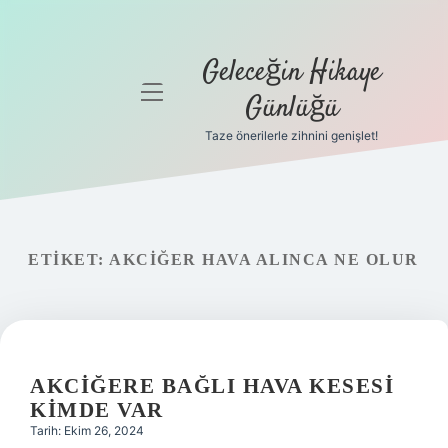
Geleceğin Hikaye
menüyü
Günlüğü
aç
Taze önerilerle zihnini genişlet!
Anasayfa
Gizlilik
Politikası
ETIKET:
AKCIĞER HAVA ALINCA NE OLUR
Yasal Uyarı
Hakkımızda
AKCIĞERE BAĞLI HAVA KESESI
KIMDE VAR
Tarih: Ekim 26, 2024