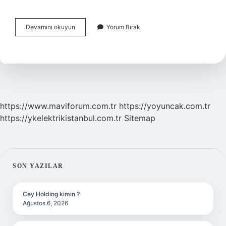
Akciğere
Devamını okuyun
Yorum Bırak
Bağlı
Hava
Kesesi
Kimde
Var
https://www.maviforum.com.tr
https://yoyuncak.com.tr
https://ykelektrikistanbul.com.tr
Sitemap
SIDEBAR
SON YAZILAR
Cey Holding kimin ?
Ağustos 6, 2026