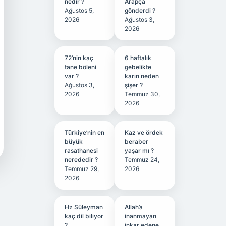
nedir ?
Arapça
Ağustos 5,
gönderdi ?
2026
Ağustos 3,
2026
72’nin kaç
6 haftalık
tane böleni
gebelikte
var ?
karın neden
Ağustos 3,
şişer ?
2026
Temmuz 30,
2026
Türkiye’nin en
Kaz ve ördek
büyük
beraber
rasathanesi
yaşar mı ?
nerededir ?
Temmuz 24,
Temmuz 29,
2026
2026
Hz Süleyman
Allah’a
kaç dil biliyor
inanmayan
?
inkar edene