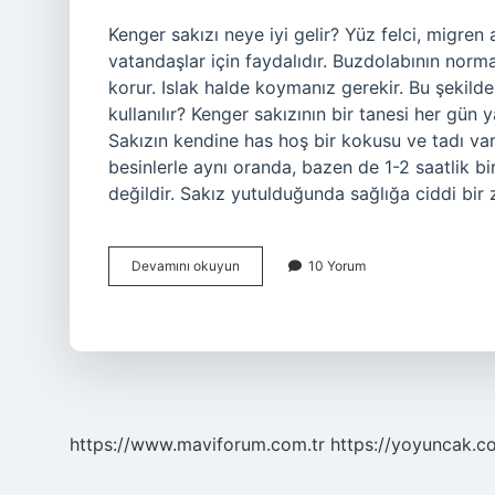
Kenger sakızı neye iyi gelir? Yüz felci, migren ağ
vatandaşlar için faydalıdır. Buzdolabının norma
korur. Islak halde koymanız gerekir. Bu şekilde
kullanılır? Kenger sakızının bir tanesi her gün 
Sakızın kendine has hoş bir kokusu ve tadı var
besinlerle aynı oranda, bazen de 1-2 saatlik bi
değildir. Sakız yutulduğunda sağlığa ciddi bi
Kenger
Devamını okuyun
10 Yorum
Sakızı
Faydaları
Nelerdir
https://www.maviforum.com.tr
https://yoyuncak.c