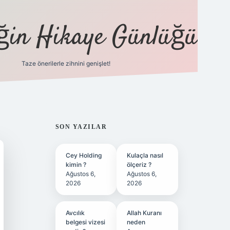
eğin Hikaye Günlüğü
Taze önerilerle zihnini genişlet!
elexbet
tül
SIDEBAR
SON YAZILAR
Cey Holding
Kulaçla nasıl
kimin ?
ölçeriz ?
Ağustos 6,
Ağustos 6,
2026
2026
Avcılık
Allah Kuranı
belgesi vizesi
neden