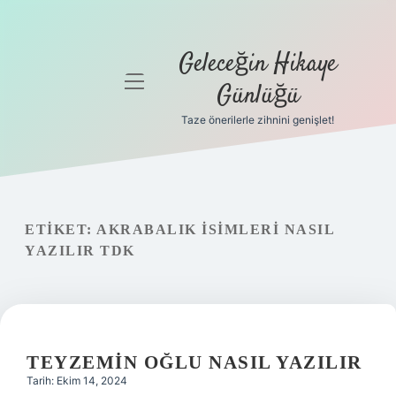
Geleceğin Hikaye
menüyü
Günlüğü
aç
Taze önerilerle zihnini genişlet!
Anasayfa
Gizlilik
Politikası
ETIKET:
AKRABALIK ISIMLERI NASIL
Yasal Uyarı
YAZILIR TDK
Hakkımızda
TEYZEMIN OĞLU NASIL YAZILIR
Tarih: Ekim 14, 2024