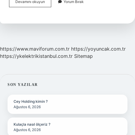
Teyzemin
Devamını okuyun
Yorum Bırak
Oğlu
Nasıl
Yazılır
https://www.maviforum.com.tr
https://yoyuncak.com.tr
https://ykelektrikistanbul.com.tr
Sitemap
SIDEBAR
SON YAZILAR
Cey Holding kimin ?
Ağustos 6, 2026
Kulaçla nasıl ölçeriz ?
Ağustos 6, 2026