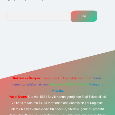
Arama
lexbet
tülipbet
Reklam ve İletişim:
E-mail:
backlinkpaneli@gmail.com
Teams:
forumhizmeti@gmail.com
Whatsapp: 0262 606 0 726
Telegram:
@karabul
Yasal Uyarı:
Sitemiz, 5651 Sayılı Kanun gereğince Bilgi Teknolojileri
ve İletişim Kurumu (BTK) tarafından onaylanmış bir Yer Sağlayıcı
olarak hizmet vermektedir. Bu nedenle, sitedeki içerikleri proaktif