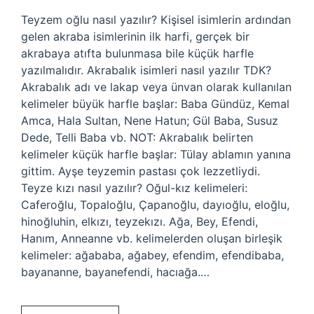
Teyzem oğlu nasıl yazılır? Kişisel isimlerin ardından
gelen akraba isimlerinin ilk harfi, gerçek bir
akrabaya atıfta bulunmasa bile küçük harfle
yazılmalıdır. Akrabalık isimleri nasıl yazılır TDK?
Akrabalık adı ve lakap veya ünvan olarak kullanılan
kelimeler büyük harfle başlar: Baba Gündüz, Kemal
Amca, Hala Sultan, Nene Hatun; Gül Baba, Susuz
Dede, Telli Baba vb. NOT: Akrabalık belirten
kelimeler küçük harfle başlar: Tülay ablamın yanına
gittim. Ayşe teyzemin pastası çok lezzetliydi.
Teyze kızı nasıl yazılır? Oğul-kız kelimeleri:
Caferoğlu, Topaloğlu, Çapanoğlu, dayıoğlu, eloğlu,
hinoğluhin, elkızı, teyzekızı. Ağa, Bey, Efendi,
Hanım, Anneanne vb. kelimelerden oluşan birleşik
kelimeler: ağababa, ağabey, efendim, efendibaba,
bayananne, bayanefendi, hacıağa.…