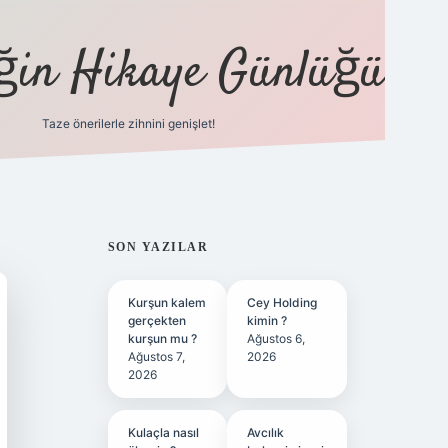
eğin Hikaye Günlüğü
Taze önerilerle zihnini genişlet!
elexbet
tül
SIDEBAR
SON YAZILAR
Kurşun kalem
Cey Holding
gerçekten
kimin ?
kurşun mu ?
Ağustos 6,
Ağustos 7,
2026
2026
Kulaçla nasıl
Avcılık