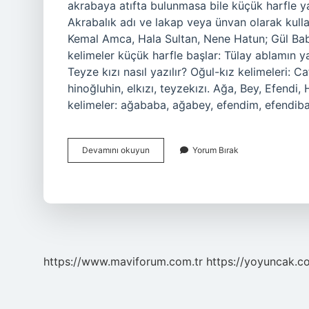
akrabaya atıfta bulunmasa bile küçük harfle yaz
Akrabalık adı ve lakap veya ünvan olarak kull
Kemal Amca, Hala Sultan, Nene Hatun; Gül Baba
kelimeler küçük harfle başlar: Tülay ablamın y
Teyze kızı nasıl yazılır? Oğul-kız kelimeleri: 
hinoğluhin, elkızı, teyzekızı. Ağa, Bey, Efendi
kelimeler: ağababa, ağabey, efendim, efendib
Teyzemin
Devamını okuyun
Yorum Bırak
Oğlu
Nasıl
Yazılır
https://www.maviforum.com.tr
https://yoyuncak.c