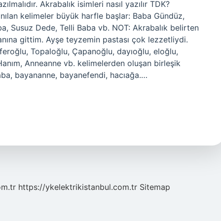
ılmalıdır. Akrabalık isimleri nasıl yazılır TDK?
anılan kelimeler büyük harfle başlar: Baba Gündüz,
, Susuz Dede, Telli Baba vb. NOT: Akrabalık belirten
anına gittim. Ayşe teyzemin pastası çok lezzetliydi.
Caferoğlu, Topaloğlu, Çapanoğlu, dayıoğlu, eloğlu,
, Hanım, Anneanne vb. kelimelerden oluşan birleşik
aba, bayananne, bayanefendi, hacıağa.…
om.tr
https://ykelektrikistanbul.com.tr
Sitemap