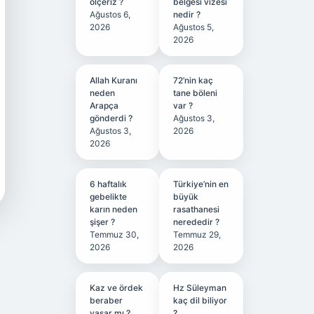
ölçeriz ?
belgesi vizesi
Ağustos 6,
nedir ?
2026
Ağustos 5,
2026
Allah Kuranı
72’nin kaç
neden
tane böleni
Arapça
var ?
gönderdi ?
Ağustos 3,
Ağustos 3,
2026
2026
6 haftalık
Türkiye’nin en
gebelikte
büyük
karın neden
rasathanesi
şişer ?
nerededir ?
Temmuz 30,
Temmuz 29,
2026
2026
Kaz ve ördek
Hz Süleyman
beraber
kaç dil biliyor
yaşar mı ?
?