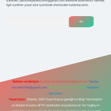
içerikleri,
backlinkpanelicomtr@gmail.com
adresine bildirmeniz halinde,
ilgili içerikler yasal süre içerisinde sitemizden kaldırılacaktır.
Arama
lexbet
tülipbet
Reklam ve İletişim:
E-mail:
backlinkpaneli@gmail.com
Teams:
forumhizmeti@gmail.com
Whatsapp: 0262 606 0 726
Telegram:
@karabul
Yasal Uyarı:
Sitemiz, 5651 Sayılı Kanun gereğince Bilgi Teknolojileri
ve İletişim Kurumu (BTK) tarafından onaylanmış bir Yer Sağlayıcı