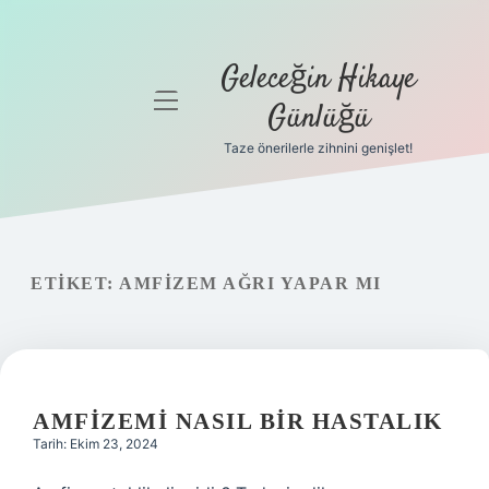
Geleceğin Hikaye
menüyü
Günlüğü
aç
Taze önerilerle zihnini genişlet!
Anasayfa
Gizlilik
Politikası
ETIKET:
AMFIZEM AĞRI YAPAR MI
Yasal Uyarı
Hakkımızda
AMFIZEMI NASIL BIR HASTALIK
Tarih: Ekim 23, 2024