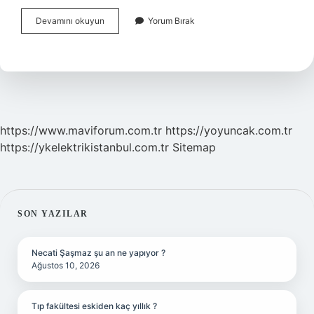
Amfizemi
Devamını okuyun
Yorum Bırak
Nasıl
Bir
Hastalık
https://www.maviforum.com.tr
https://yoyuncak.com.tr
https://ykelektrikistanbul.com.tr
Sitemap
SIDEBAR
SON YAZILAR
Necati Şaşmaz şu an ne yapıyor ?
Ağustos 10, 2026
Tıp fakültesi eskiden kaç yıllık ?