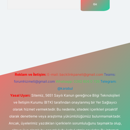
Arama
lexbet
tülipbet
Reklam ve İletişim:
E-mail:
backlinkpaneli@gmail.com
Teams:
forumhizmeti@gmail.com
Whatsapp: 0262 606 0 726
Telegram:
@karabul
Yasal Uyarı:
Sitemiz, 5651 Sayılı Kanun gereğince Bilgi Teknolojileri
ve İletişim Kurumu (BTK) tarafından onaylanmış bir Yer Sağlayıcı
olarak hizmet vermektedir. Bu nedenle, sitedeki içerikleri proaktif
olarak denetleme veya araştırma yükümlülüğümüz bulunmamaktadır.
Ancak, üyelerimiz yazdıkları içeriklerin sorumluluğunu taşımakta olup,