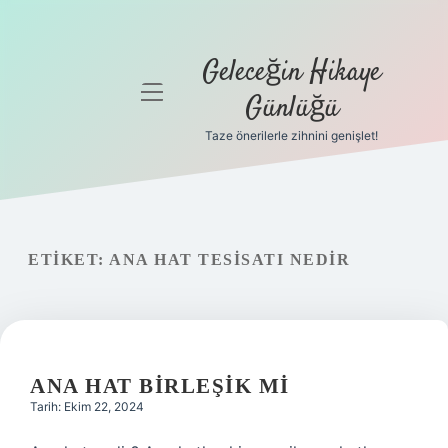
Geleceğin Hikaye
menüyü
Günlüğü
aç
Taze önerilerle zihnini genişlet!
Anasayfa
Gizlilik
Politikası
ETIKET:
ANA HAT TESISATI NEDIR
Yasal Uyarı
Hakkımızda
ANA HAT BIRLEŞIK MI
Tarih: Ekim 22, 2024