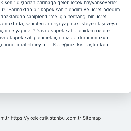
ak şehir dışından barınağa gelebilecek hayvanseverler
 mu? “Barınaktan bir köpek sahiplendim ve ücret ödedim”
rınaklardan sahiplendirme için herhangi bir ücret
 Bu noktada, sahiplendirmeyi yapmak isteyen kişi veya
 için ne yapmalı? Yavru köpek sahiplenirken nelere
… Yavru köpek sahiplenmek için maddi durumunuzun
arını ihmal etmeyin. … Köpeğinizi kısırlaştırırken
om.tr
https://ykelektrikistanbul.com.tr
Sitemap