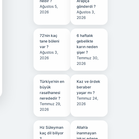
nedir ?
Arapça
Ağustos 5,
gönderdi ?
2026
Ağustos 3,
2026
72’nin kaç
6 haftalık
tane böleni
gebelikte
var ?
karın neden
Ağustos 3,
şişer ?
2026
Temmuz 30,
2026
Türkiye’nin en
Kaz ve ördek
büyük
beraber
rasathanesi
yaşar mı ?
nerededir ?
Temmuz 24,
Temmuz 29,
2026
2026
Hz Süleyman
Allah’a
kaç dil biliyor
inanmayan
?
inkar edene