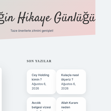
eğin Hikaye Günlüğü
Taze önerilerle zihnini genişlet!
elexbet
tülipbet
SIDEBAR
SON YAZILAR
Cey Holding
Kulaçla nasıl
kimin ?
ölçeriz ?
Ağustos 6,
Ağustos 6,
2026
2026
Avcılık
Allah Kuranı
belgesi vizesi
neden