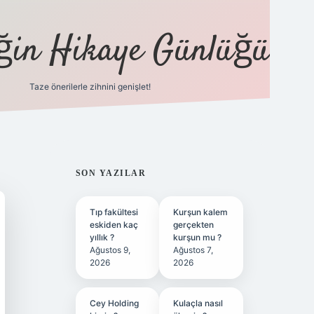
eğin Hikaye Günlüğü
Taze önerilerle zihnini genişlet!
elexbet
tü
SIDEBAR
SON YAZILAR
Tıp fakültesi
Kurşun kalem
eskiden kaç
gerçekten
yıllık ?
kurşun mu ?
Ağustos 9,
Ağustos 7,
2026
2026
Cey Holding
Kulaçla nasıl