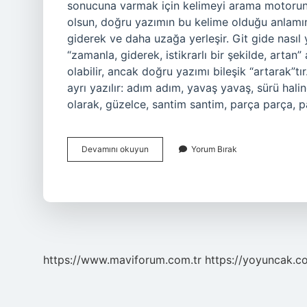
sonucuna varmak için kelimeyi arama motorund
olsun, doğru yazımın bu kelime olduğu anlamına
giderek ve daha uzağa yerleşir. Git gide nasıl
“zamanla, giderek, istikrarlı bir şekilde, artan” 
olabilir, ancak doğru yazımı bileşik “artarak”tır
ayrı yazılır: adım adım, yavaş yavaş, sürü halin
olarak, güzelce, santim santim, parça parça, 
Gitgide
Devamını okuyun
Yorum Bırak
Neden
Bitişik
Yazılır
Tdk
https://www.maviforum.com.tr
https://yoyuncak.c