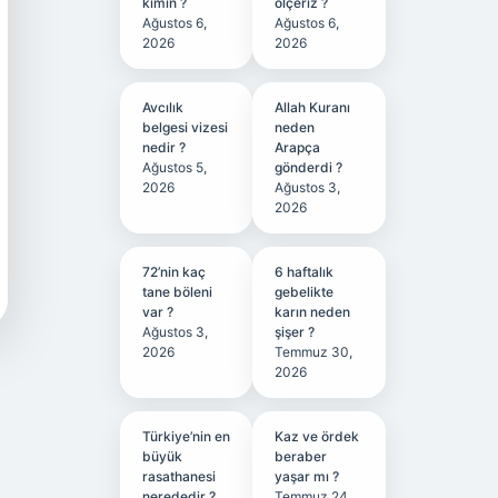
kimin ?
ölçeriz ?
Ağustos 6,
Ağustos 6,
2026
2026
Avcılık
Allah Kuranı
belgesi vizesi
neden
nedir ?
Arapça
Ağustos 5,
gönderdi ?
2026
Ağustos 3,
2026
72’nin kaç
6 haftalık
tane böleni
gebelikte
var ?
karın neden
Ağustos 3,
şişer ?
2026
Temmuz 30,
2026
Türkiye’nin en
Kaz ve ördek
büyük
beraber
rasathanesi
yaşar mı ?
nerededir ?
Temmuz 24,