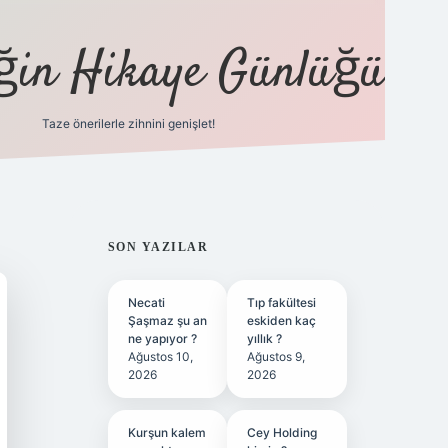
eğin Hikaye Günlüğü
Taze önerilerle zihnini genişlet!
elexbet
tül
SIDEBAR
SON YAZILAR
Necati
Tıp fakültesi
Şaşmaz şu an
eskiden kaç
ne yapıyor ?
yıllık ?
Ağustos 10,
Ağustos 9,
2026
2026
Kurşun kalem
Cey Holding