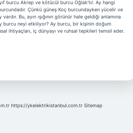
ıf burcu Akrep ve kötücül burcu Oğlak’tır. Ay hangi
a burcundadır. Çünkü güneş Koç burcundayken yücelir ve
ardır. Bu, ayın ışığının görünür hale geldiği anlamına
y burcu neyi etkiliyor? Ay burcu, bir kişinin doğum
l ihtiyaçları, iç dünyayı ve ruhsal tepkileri temsil eder.
om.tr
https://ykelektrikistanbul.com.tr
Sitemap