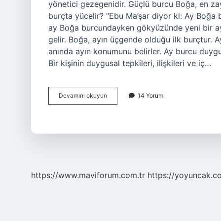
yönetici gezegenidir. Güçlü burcu Boğa, en zay
burçta yücelir? “Ebu Ma’şar diyor ki: Ay Boğ
ay Boğa burcundayken gökyüzünde yeni bir ay v
gelir. Boğa, ayın üçgende olduğu ilk burçtur. A
anında ayın konumunu belirler. Ay burcu duygusa
Bir kişinin duygusal tepkileri, ilişkileri ve iç…
Ay
Devamını okuyun
14 Yorum
Hangi
Burçta
Güçlüdür
https://www.maviforum.com.tr
https://yoyuncak.c