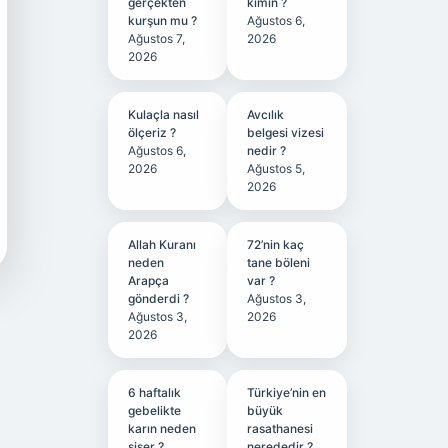
gerçekten
kimin ?
kurşun mu ?
Ağustos 6,
Ağustos 7,
2026
2026
Kulaçla nasıl
Avcılık
ölçeriz ?
belgesi vizesi
Ağustos 6,
nedir ?
2026
Ağustos 5,
2026
Allah Kuranı
72’nin kaç
neden
tane böleni
Arapça
var ?
gönderdi ?
Ağustos 3,
Ağustos 3,
2026
2026
6 haftalık
Türkiye’nin en
gebelikte
büyük
karın neden
rasathanesi
şişer ?
nerededir ?