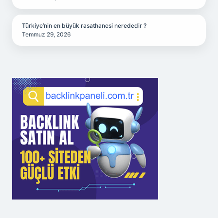
Türkiye’nin en büyük rasathanesi nerededir ?
Temmuz 29, 2026