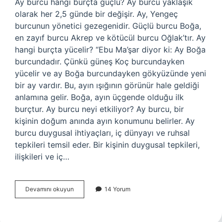
Ay burcu hangi burçta güçlü? Ay burcu yaklaşık
olarak her 2,5 günde bir değişir. Ay, Yengeç
burcunun yönetici gezegenidir. Güçlü burcu Boğa,
en zayıf burcu Akrep ve kötücül burcu Oğlak’tır. Ay
hangi burçta yücelir? “Ebu Ma’şar diyor ki: Ay Boğa
burcundadır. Çünkü güneş Koç burcundayken
yücelir ve ay Boğa burcundayken gökyüzünde yeni
bir ay vardır. Bu, ayın ışığının görünür hale geldiği
anlamına gelir. Boğa, ayın üçgende olduğu ilk
burçtur. Ay burcu neyi etkiliyor? Ay burcu, bir
kişinin doğum anında ayın konumunu belirler. Ay
burcu duygusal ihtiyaçları, iç dünyayı ve ruhsal
tepkileri temsil eder. Bir kişinin duygusal tepkileri,
ilişkileri ve iç…
Ay
Devamını okuyun
14 Yorum
Hangi
Burçta
Güçlüdür