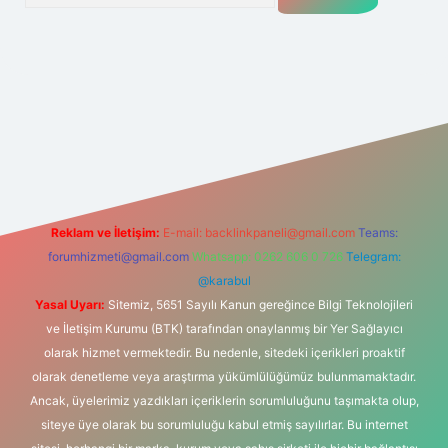
lexbet
tülipbet
Reklam ve İletişim:
E-mail:
backlinkpaneli@gmail.com
Teams:
forumhizmeti@gmail.com
Whatsapp: 0262 606 0 726
Telegram:
@karabul
Yasal Uyarı:
Sitemiz, 5651 Sayılı Kanun gereğince Bilgi Teknolojileri
ve İletişim Kurumu (BTK) tarafından onaylanmış bir Yer Sağlayıcı
olarak hizmet vermektedir. Bu nedenle, sitedeki içerikleri proaktif
olarak denetleme veya araştırma yükümlülüğümüz bulunmamaktadır.
Ancak, üyelerimiz yazdıkları içeriklerin sorumluluğunu taşımakta olup,
siteye üye olarak bu sorumluluğu kabul etmiş sayılırlar. Bu internet