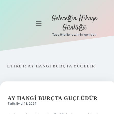
Geleceğin Hikaye
menüyü
Günlüğü
aç
Taze önerilerle zihnini genişlet!
Anasayfa
Gizlilik
Politikası
ETIKET:
AY HANGI BURÇTA YÜCELIR
Yasal Uyarı
Hakkımızda
AY HANGI BURÇTA GÜÇLÜDÜR
Tarih: Eylül 18, 2024