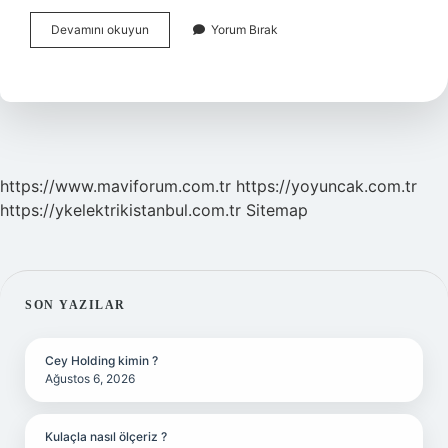
Bankart
Devamını okuyun
Yorum Bırak
Slap
Lezyonu
Nedir
https://www.maviforum.com.tr
https://yoyuncak.com.tr
https://ykelektrikistanbul.com.tr
Sitemap
SIDEBAR
SON YAZILAR
Cey Holding kimin ?
Ağustos 6, 2026
Kulaçla nasıl ölçeriz ?