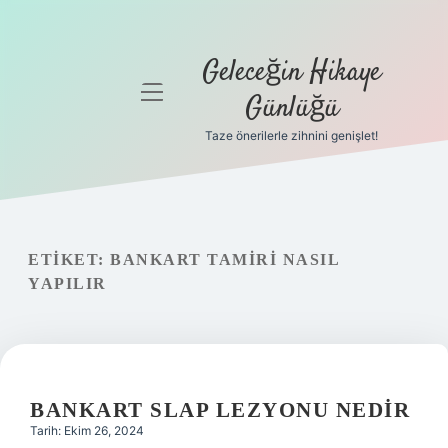
Geleceğin Hikaye
menüyü
Günlüğü
aç
Taze önerilerle zihnini genişlet!
Anasayfa
Gizlilik
Politikası
ETIKET:
BANKART TAMIRI NASIL
Yasal Uyarı
YAPILIR
Hakkımızda
BANKART SLAP LEZYONU NEDIR
Tarih: Ekim 26, 2024