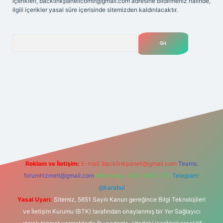
içerikleri,
backlinkpanelicomtr@gmail.com
adresine bildirmeniz halinde,
ilgili içerikler yasal süre içerisinde sitemizden kaldırılacaktır.
Arama
lexbet
tülipbet
Reklam ve İletişim:
E-mail:
backlinkpaneli@gmail.com
Teams:
forumhizmeti@gmail.com
Whatsapp: 0262 606 0 726
Telegram:
@karabul
Yasal Uyarı:
Sitemiz, 5651 Sayılı Kanun gereğince Bilgi Teknolojileri
ve İletişim Kurumu (BTK) tarafından onaylanmış bir Yer Sağlayıcı