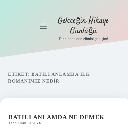
Geleceğin Hikaye
menüyü
Günlüğü
aç
Taze önerilerle zihnini genişlet!
Anasayfa
Gizlilik
Politikası
ETIKET:
BATILI ANLAMDA ILK
Yasal Uyarı
ROMANIMIZ NEDIR
Hakkımızda
BATILI ANLAMDA NE DEMEK
Tarih: Ekim 19, 2024