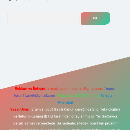
Arama
lexbet
tülipbet
Reklam ve İletişim:
E-mail:
backlinkpaneli@gmail.com
Teams:
forumhizmeti@gmail.com
Whatsapp: 0262 606 0 726
Telegram:
@karabul
Yasal Uyarı:
Sitemiz, 5651 Sayılı Kanun gereğince Bilgi Teknolojileri
ve İletişim Kurumu (BTK) tarafından onaylanmış bir Yer Sağlayıcı
olarak hizmet vermektedir. Bu nedenle, sitedeki içerikleri proaktif