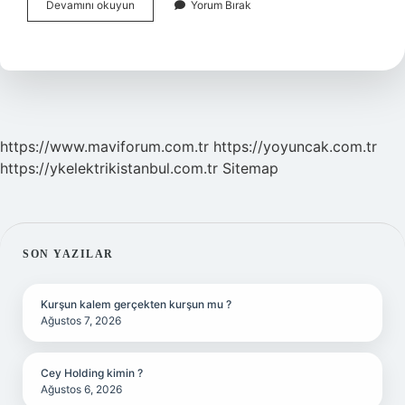
Batılı
Devamını okuyun
Yorum Bırak
Anlamda
Ne
Demek
https://www.maviforum.com.tr
https://yoyuncak.com.tr
https://ykelektrikistanbul.com.tr
Sitemap
SIDEBAR
SON YAZILAR
Kurşun kalem gerçekten kurşun mu ?
Ağustos 7, 2026
Cey Holding kimin ?
Ağustos 6, 2026