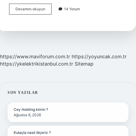
Gözlük
Devamını okuyun
14 Yorum
Bedeni
Nasıl
Ölçülür
https://www.maviforum.com.tr
https://yoyuncak.com.tr
https://ykelektrikistanbul.com.tr
Sitemap
SIDEBAR
SON YAZILAR
Cey Holding kimin ?
Ağustos 6, 2026
Kulaçla nasıl ölçeriz ?