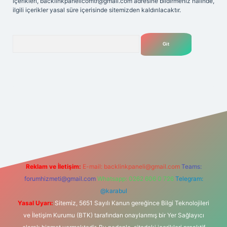
içerikleri,
backlinkpanelicomtr@gmail.com
adresine bildirmeniz halinde,
ilgili içerikler yasal süre içerisinde sitemizden kaldırılacaktır.
Arama
lexbet
tülipbet
Reklam ve İletişim:
E-mail:
backlinkpaneli@gmail.com
Teams:
forumhizmeti@gmail.com
Whatsapp: 0262 606 0 726
Telegram:
@karabul
Yasal Uyarı:
Sitemiz, 5651 Sayılı Kanun gereğince Bilgi Teknolojileri
ve İletişim Kurumu (BTK) tarafından onaylanmış bir Yer Sağlayıcı