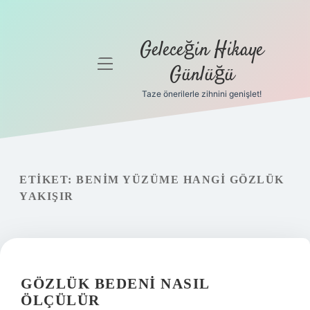
Geleceğin Hikaye
menüyü
Günlüğü
aç
Taze önerilerle zihnini genişlet!
Anasayfa
Gizlilik
Politikası
ETIKET:
BENIM YÜZÜME HANGI GÖZLÜK
Yasal Uyarı
YAKIŞIR
Hakkımızda
GÖZLÜK BEDENI NASIL
ÖLÇÜLÜR