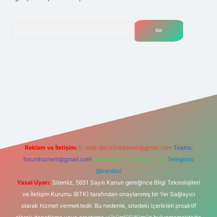
Arama
lexbet
tülipbet
Reklam ve İletişim:
E-mail:
backlinkpaneli@gmail.com
Teams:
forumhizmeti@gmail.com
Whatsapp: 0262 606 0 726
Telegram:
@karabul
Yasal Uyarı:
Sitemiz, 5651 Sayılı Kanun gereğince Bilgi Teknolojileri
ve İletişim Kurumu (BTK) tarafından onaylanmış bir Yer Sağlayıcı
olarak hizmet vermektedir. Bu nedenle, sitedeki içerikleri proaktif