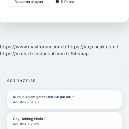
Şeker
Devamını okuyun
8 Yorum
Hastalığı
Sınırı
Ne
Olmalı
https://www.maviforum.com.tr
https://yoyuncak.com.tr
https://ykelektrikistanbul.com.tr
Sitemap
SIDEBAR
SON YAZILAR
Kurşun kalem gerçekten kurşun mu ?
Ağustos 7, 2026
Cey Holding kimin ?
Ağustos 6, 2026