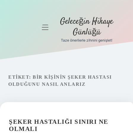
Geleceğin Hikaye
menüyü
Günlüğü
aç
Taze önerilerle zihnini genişlet!
Anasayfa
Gizlilik
Politikası
ETIKET:
BIR KIŞININ ŞEKER HASTASI
Yasal Uyarı
OLDUĞUNU NASIL ANLARIZ
Hakkımızda
ŞEKER HASTALIĞI SINIRI NE
OLMALI