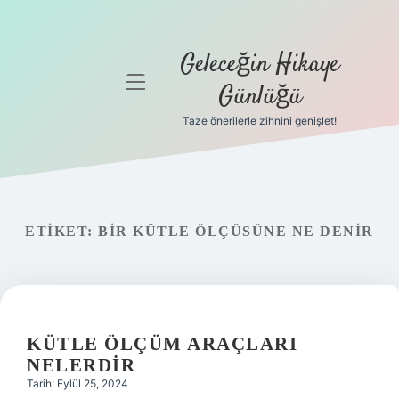
Geleceğin Hikaye
menüyü
Günlüğü
aç
Taze önerilerle zihnini genişlet!
Anasayfa
Gizlilik
Politikası
ETIKET:
BIR KÜTLE ÖLÇÜSÜNE NE DENIR
Yasal Uyarı
Hakkımızda
KÜTLE ÖLÇÜM ARAÇLARI
NELERDIR
Tarih: Eylül 25, 2024