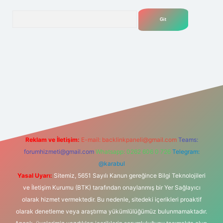
Arama
lexbet
tülipbet
Reklam ve İletişim:
E-mail:
backlinkpaneli@gmail.com
Teams:
forumhizmeti@gmail.com
Whatsapp: 0262 606 0 726
Telegram:
@karabul
Yasal Uyarı:
Sitemiz, 5651 Sayılı Kanun gereğince Bilgi Teknolojileri
ve İletişim Kurumu (BTK) tarafından onaylanmış bir Yer Sağlayıcı
olarak hizmet vermektedir. Bu nedenle, sitedeki içerikleri proaktif
olarak denetleme veya araştırma yükümlülüğümüz bulunmamaktadır.