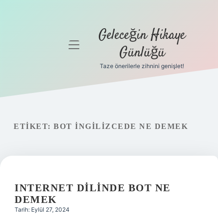
Geleceğin Hikaye
menüyü
Günlüğü
aç
Taze önerilerle zihnini genişlet!
Anasayfa
Gizlilik
Politikası
ETIKET:
BOT INGILIZCEDE NE DEMEK
Yasal Uyarı
Hakkımızda
INTERNET DILINDE BOT NE
DEMEK
Tarih: Eylül 27, 2024