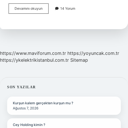
Internet
Devamını okuyun
14 Yorum
Dilinde
Bot
Ne
Demek
https://www.maviforum.com.tr
https://yoyuncak.com.tr
https://ykelektrikistanbul.com.tr
Sitemap
SIDEBAR
SON YAZILAR
Kurşun kalem gerçekten kurşun mu ?
Ağustos 7, 2026
Cey Holding kimin ?