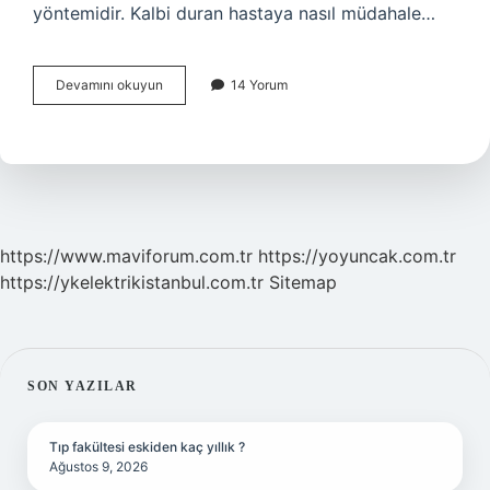
yöntemidir. Kalbi duran hastaya nasıl müdahale…
Yeniden
Devamını okuyun
14 Yorum
Canlandırma
Basamaklarının
Doğru
Sıralaması
Nasıl
Olmalıdır
https://www.maviforum.com.tr
https://yoyuncak.com.tr
https://ykelektrikistanbul.com.tr
Sitemap
SIDEBAR
SON YAZILAR
Tıp fakültesi eskiden kaç yıllık ?
Ağustos 9, 2026