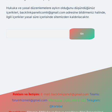
Hukuka ve yasal düzenlemelere aykırı olduğunu düşündüğünüz
içerikleri,
backlinkpanelicomtr@gmail.com
adresine bildirmeniz halinde,
ilgili içerikler yasal süre içerisinde sitemizden kaldırılacaktır.
Arama
elexbet
tülipbet
Reklam ve İletişim:
E-mail:
backlinkpaneli@gmail.com
Teams:
forumhizmeti@gmail.com
Whatsapp: 0262 606 0 726
Telegram:
@karabul