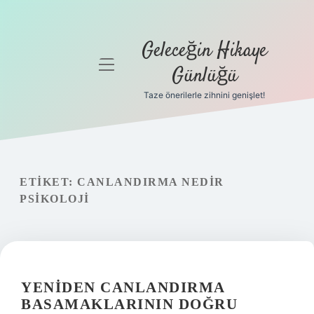
Geleceğin Hikaye
menüyü
Günlüğü
aç
Taze önerilerle zihnini genişlet!
Anasayfa
Gizlilik
Politikası
ETIKET:
CANLANDIRMA NEDIR
Yasal Uyarı
PSIKOLOJI
Hakkımızda
YENIDEN CANLANDIRMA
BASAMAKLARININ DOĞRU