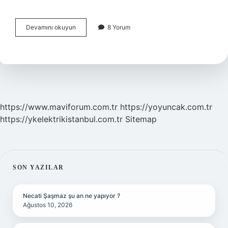
Çerkesler
Devamını okuyun
8 Yorum
Neden
Sürgün
Edildi
https://www.maviforum.com.tr
https://yoyuncak.com.tr
https://ykelektrikistanbul.com.tr
Sitemap
SIDEBAR
SON YAZILAR
Necati Şaşmaz şu an ne yapıyor ?
Ağustos 10, 2026