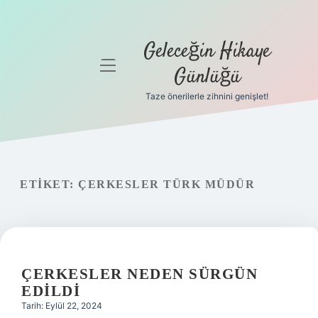
Geleceğin Hikaye
menüyü
Günlüğü
aç
Taze önerilerle zihnini genişlet!
Anasayfa
Gizlilik
Politikası
ETIKET:
ÇERKESLER TÜRK MÜDÜR
Yasal Uyarı
Hakkımızda
ÇERKESLER NEDEN SÜRGÜN
EDILDI
Tarih: Eylül 22, 2024