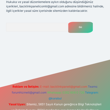
Hukuka ve yasal düzenlemelere aykırı olduğunu düşündüğünüz
içerikleri,
backlinkpanelicomtr@gmail.com
adresine bildirmeniz halinde,
ilgili içerikler yasal süre içerisinde sitemizden kaldırılacaktır.
Arama
lexbet
tülipbet
Reklam ve İletişim:
E-mail:
backlinkpaneli@gmail.com
Teams:
forumhizmeti@gmail.com
Whatsapp: 0262 606 0 726
Telegram:
@karabul
Yasal Uyarı:
Sitemiz, 5651 Sayılı Kanun gereğince Bilgi Teknolojileri