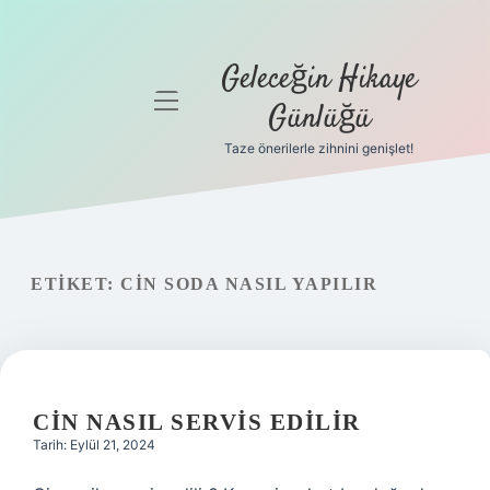
Geleceğin Hikaye
menüyü
Günlüğü
aç
Taze önerilerle zihnini genişlet!
Anasayfa
Gizlilik
Politikası
ETIKET:
CIN SODA NASIL YAPILIR
Yasal Uyarı
Hakkımızda
CIN NASIL SERVIS EDILIR
Tarih: Eylül 21, 2024