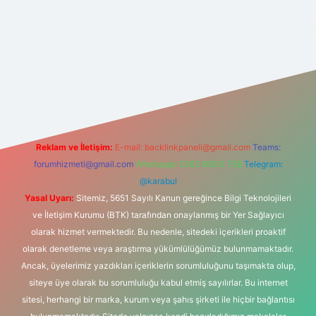
elexbet
tülipbet
Reklam ve İletişim:
E-mail:
backlinkpaneli@gmail.com
Teams:
forumhizmeti@gmail.com
Whatsapp: 0262 606 0 726
Telegram:
@karabul
Yasal Uyarı:
Sitemiz, 5651 Sayılı Kanun gereğince Bilgi Teknolojileri
ve İletişim Kurumu (BTK) tarafından onaylanmış bir Yer Sağlayıcı
olarak hizmet vermektedir. Bu nedenle, sitedeki içerikleri proaktif
olarak denetleme veya araştırma yükümlülüğümüz bulunmamaktadır.
Ancak, üyelerimiz yazdıkları içeriklerin sorumluluğunu taşımakta olup,
siteye üye olarak bu sorumluluğu kabul etmiş sayılırlar. Bu internet
sitesi, herhangi bir marka, kurum veya şahıs şirketi ile hiçbir bağlantısı