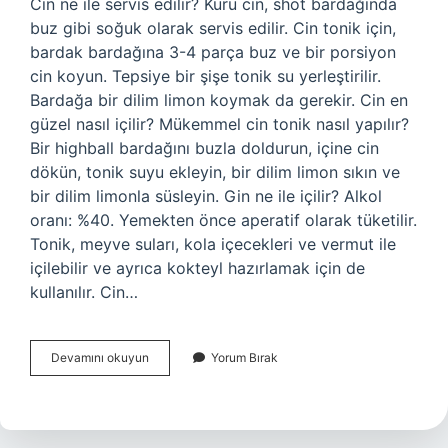
Cin ne ile servis edilir? Kuru cin, shot bardağında
buz gibi soğuk olarak servis edilir. Cin tonik için,
bardak bardağına 3-4 parça buz ve bir porsiyon
cin koyun. Tepsiye bir şişe tonik su yerleştirilir.
Bardağa bir dilim limon koymak da gerekir. Cin en
güzel nasıl içilir? Mükemmel cin tonik nasıl yapılır?
Bir highball bardağını buzla doldurun, içine cin
dökün, tonik suyu ekleyin, bir dilim limon sıkın ve
bir dilim limonla süsleyin. Gin ne ile içilir? Alkol
oranı: %40. Yemekten önce aperatif olarak tüketilir.
Tonik, meyve suları, kola içecekleri ve vermut ile
içilebilir ve ayrıca kokteyl hazırlamak için de
kullanılır. Cin…
Cin
Devamını okuyun
Yorum Bırak
Nasıl
Servis
Edilir