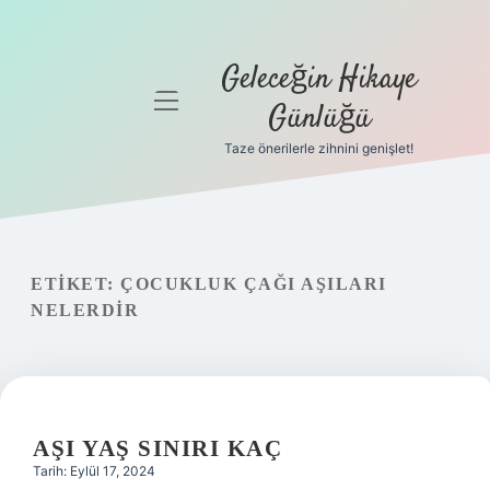
Geleceğin Hikaye
menüyü
Günlüğü
aç
Taze önerilerle zihnini genişlet!
Anasayfa
Gizlilik
Politikası
ETIKET:
ÇOCUKLUK ÇAĞI AŞILARI
Yasal Uyarı
NELERDIR
Hakkımızda
AŞI YAŞ SINIRI KAÇ
Tarih: Eylül 17, 2024