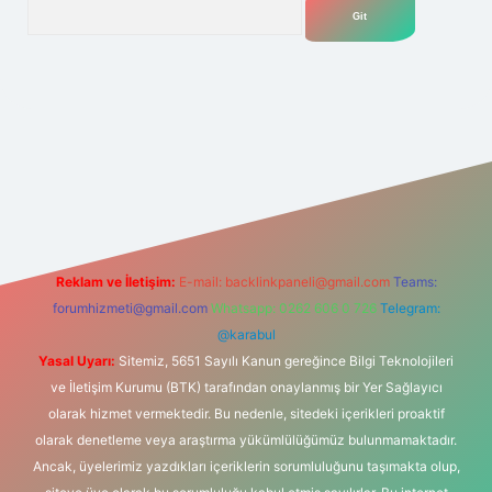
Arama
lexbet
tülipbet
Reklam ve İletişim:
E-mail:
backlinkpaneli@gmail.com
Teams:
forumhizmeti@gmail.com
Whatsapp: 0262 606 0 726
Telegram:
@karabul
Yasal Uyarı:
Sitemiz, 5651 Sayılı Kanun gereğince Bilgi Teknolojileri
ve İletişim Kurumu (BTK) tarafından onaylanmış bir Yer Sağlayıcı
olarak hizmet vermektedir. Bu nedenle, sitedeki içerikleri proaktif
olarak denetleme veya araştırma yükümlülüğümüz bulunmamaktadır.
Ancak, üyelerimiz yazdıkları içeriklerin sorumluluğunu taşımakta olup,