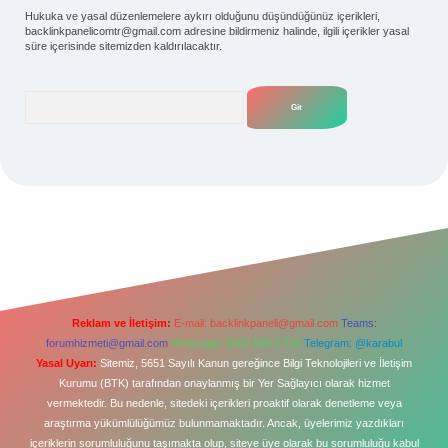
Hukuka ve yasal düzenlemelere aykırı olduğunu düşündüğünüz içerikleri,
backlinkpanelicomtr@gmail.com
adresine bildirmeniz halinde, ilgili içerikler yasal
süre içerisinde sitemizden kaldırılacaktır.
Arama
Reklam ve İletişim:
E-mail:
backlinkpaneli@gmail.com
Teams:
forumhizmeti@gmail.com
Whatsapp: 0262 606 0 726
Telegram: @karabul
Yasal Uyarı:
Sitemiz, 5651 Sayılı Kanun gereğince Bilgi Teknolojileri ve İletişim
Kurumu (BTK) tarafından onaylanmış bir Yer Sağlayıcı olarak hizmet
vermektedir. Bu nedenle, sitedeki içerikleri proaktif olarak denetleme veya
araştırma yükümlülüğümüz bulunmamaktadır. Ancak, üyelerimiz yazdıkları
içeriklerin sorumluluğunu taşımakta olup, siteye üye olarak bu sorumluluğu kabul