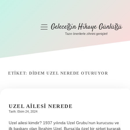
Geleceğin Hikaye Günlüğü
menüyü
aç
Taze önerilerle zihnini genişlet!
Anasayfa
Gizlilik Politikası
Yasal Uyarı
ETIKET:
DIDEM UZEL NEREDE OTURUYOR
Hakkımızda
UZEL AILESI NEREDE
Tarih: Ekim 24, 2024
Uzel ailesi kimdir? 1937 yılında Uzel Grubu’nun kurucusu ve
ilk başkanı olan İbrahim Uzel, Bursa’da özel bir şirket kurarak