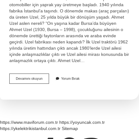
otomobiller için yaprak yay üretmeye başladı. 1940 yılında
fabrika İstanbul’a taşındı. O dönemde makas (araç parçaları)
da üreten Uzel, 25 yılda büyük bir dönüşüm yaşadı. Ahmet
Uzel aslen nereli? “On yaşına kadar Bursa’da büyüyen
Ahmet Uzel (1930, Bursa – 1998), çocukluğunu ailesinin o
dönemde ürettiği faytonların arasında ve araba evinde
geçirdi. Uzel fabrikası neden kapandı? İlk Uzel traktörü 1962
yılında üretim hattından çıktı ancak 1980’lerde Uzel ailesi
içinde anlaşmazlıklar çıktı ve Uzel ailesi mirası konusunda bir
anlaşmazlık ortaya çıktı. Ahmet Uzel…
Uzel
Devamını okuyun
Yorum Bırak
Ailesi
Nerede
https://www.maviforum.com.tr
https://yoyuncak.com.tr
https://ykelektrikistanbul.com.tr
Sitemap