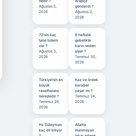
nedir ?
Arapça
Ağustos 5,
gönderdi ?
2026
Ağustos 3,
2026
72’nin kaç
6 haftalık
tane böleni
gebelikte
var ?
karın neden
Ağustos 3,
şişer ?
2026
Temmuz 30,
2026
Türkiye’nin en
Kaz ve ördek
büyük
beraber
rasathanesi
yaşar mı ?
nerededir ?
Temmuz 24,
Temmuz 29,
2026
2026
Hz Süleyman
Allah’a
kaç dil biliyor
inanmayan
?
inkar edene