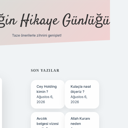
eğin Hikaye Günlüğü
Taze önerilerle zihnini genişlet!
elexbet
tül
SIDEBAR
SON YAZILAR
Cey Holding
Kulaçla nasıl
kimin ?
ölçeriz ?
Ağustos 6,
Ağustos 6,
2026
2026
Avcılık
Allah Kuranı
belgesi vizesi
neden