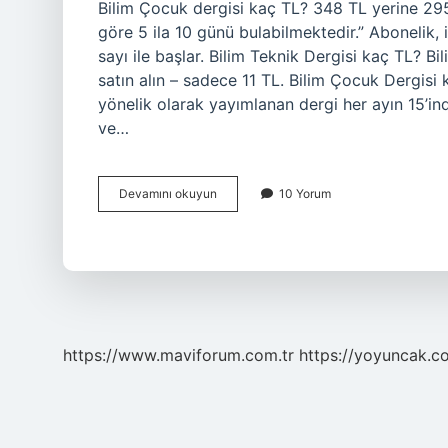
Bilim Çocuk dergisi kaç TL? 348 TL yerine 29
göre 5 ila 10 günü bulabilmektedir.” Abonelik, i
sayı ile başlar. Bilim Teknik Dergisi kaç TL? B
satın alın – sadece 11 TL. Bilim Çocuk Dergisi
yönelik olarak yayımlanan dergi her ayın 15’in
ve…
Bilim
Devamını okuyun
10 Yorum
Çocuk
Dergileri
Kaç
Tl
https://www.maviforum.com.tr
https://yoyuncak.c