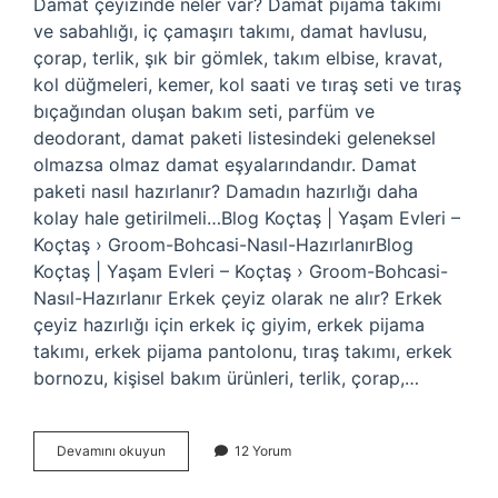
Damat çeyizinde neler var? Damat pijama takımı
ve sabahlığı, iç çamaşırı takımı, damat havlusu,
çorap, terlik, şık bir gömlek, takım elbise, kravat,
kol düğmeleri, kemer, kol saati ve tıraş seti ve tıraş
bıçağından oluşan bakım seti, parfüm ve
deodorant, damat paketi listesindeki geleneksel
olmazsa olmaz damat eşyalarındandır. Damat
paketi nasıl hazırlanır? Damadın hazırlığı daha
kolay hale getirilmeli…Blog Koçtaş | Yaşam Evleri –
Koçtaş › Groom-Bohcasi-Nasıl-HazırlanırBlog
Koçtaş | Yaşam Evleri – Koçtaş › Groom-Bohcasi-
Nasıl-Hazırlanır Erkek çeyiz olarak ne alır? Erkek
çeyiz hazırlığı için erkek iç giyim, erkek pijama
takımı, erkek pijama pantolonu, tıraş takımı, erkek
bornozu, kişisel bakım ürünleri, terlik, çorap,…
Damat
Devamını okuyun
12 Yorum
Çeyizinde
Ne