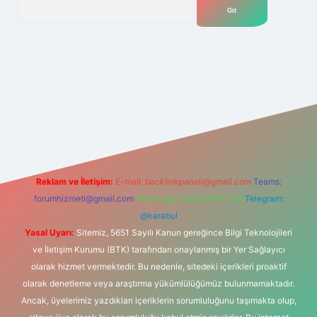
Arama
elexbet
tülipbet
Reklam ve İletişim:
E-mail:
backlinkpaneli@gmail.com
Teams:
forumhizmeti@gmail.com
Whatsapp: 0262 606 0 726
Telegram:
@karabul
Yasal Uyarı:
Sitemiz, 5651 Sayılı Kanun gereğince Bilgi Teknolojileri
ve İletişim Kurumu (BTK) tarafından onaylanmış bir Yer Sağlayıcı
olarak hizmet vermektedir. Bu nedenle, sitedeki içerikleri proaktif
olarak denetleme veya araştırma yükümlülüğümüz bulunmamaktadır.
Ancak, üyelerimiz yazdıkları içeriklerin sorumluluğunu taşımakta olup,