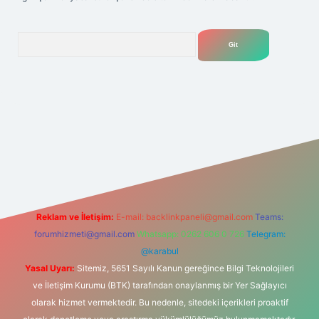
Arama
lexbet
tülipbet
Reklam ve İletişim:
E-mail:
backlinkpaneli@gmail.com
Teams:
forumhizmeti@gmail.com
Whatsapp: 0262 606 0 726
Telegram:
@karabul
Yasal Uyarı:
Sitemiz, 5651 Sayılı Kanun gereğince Bilgi Teknolojileri
ve İletişim Kurumu (BTK) tarafından onaylanmış bir Yer Sağlayıcı
olarak hizmet vermektedir. Bu nedenle, sitedeki içerikleri proaktif