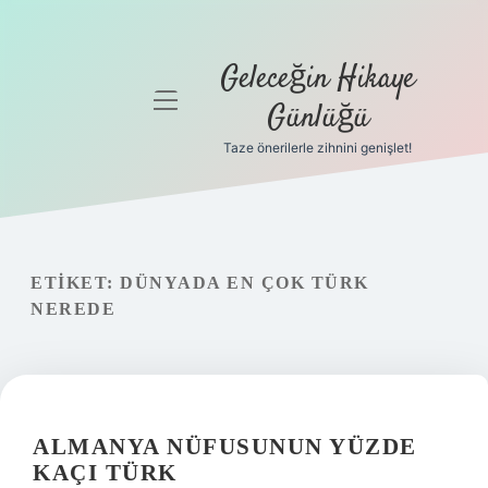
Geleceğin Hikaye
menüyü
Günlüğü
aç
Taze önerilerle zihnini genişlet!
Anasayfa
Gizlilik
Politikası
ETIKET:
DÜNYADA EN ÇOK TÜRK
Yasal Uyarı
NEREDE
Hakkımızda
ALMANYA NÜFUSUNUN YÜZDE
KAÇI TÜRK