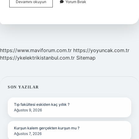
Almanya
Devamını okuyun
Yorum Bırak
Nüfusunun
Yüzde
Kaçı
Türk
https://www.maviforum.com.tr
https://yoyuncak.com.tr
https://ykelektrikistanbul.com.tr
Sitemap
SIDEBAR
SON YAZILAR
Tıp fakültesi eskiden kaç yıllık ?
Ağustos 9, 2026
Kurşun kalem gerçekten kurşun mu ?
Ağustos 7, 2026