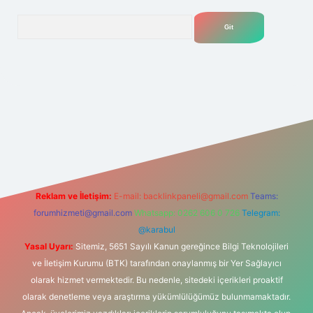
Arama
lexbet
tülipbet
Reklam ve İletişim:
E-mail:
backlinkpaneli@gmail.com
Teams:
forumhizmeti@gmail.com
Whatsapp: 0262 606 0 726
Telegram:
@karabul
Yasal Uyarı:
Sitemiz, 5651 Sayılı Kanun gereğince Bilgi Teknolojileri
ve İletişim Kurumu (BTK) tarafından onaylanmış bir Yer Sağlayıcı
olarak hizmet vermektedir. Bu nedenle, sitedeki içerikleri proaktif
olarak denetleme veya araştırma yükümlülüğümüz bulunmamaktadır.