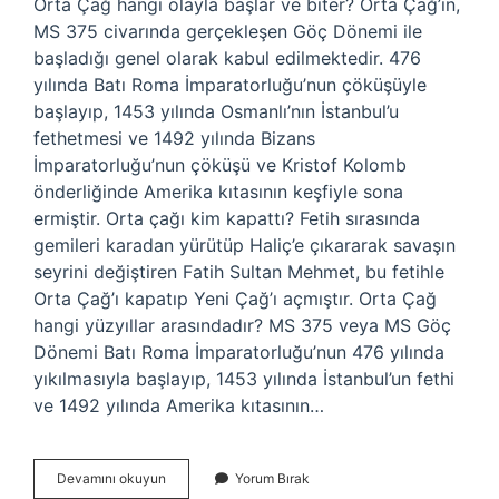
Orta Çağ hangi olayla başlar ve biter? Orta Çağ’ın,
MS 375 civarında gerçekleşen Göç Dönemi ile
başladığı genel olarak kabul edilmektedir. 476
yılında Batı Roma İmparatorluğu’nun çöküşüyle ​​
başlayıp, 1453 yılında Osmanlı’nın İstanbul’u
fethetmesi ve 1492 yılında Bizans
İmparatorluğu’nun çöküşü ve Kristof Kolomb
önderliğinde Amerika kıtasının keşfiyle sona
ermiştir. Orta çağı kim kapattı? Fetih sırasında
gemileri karadan yürütüp Haliç’e çıkararak savaşın
seyrini değiştiren Fatih Sultan Mehmet, bu fetihle
Orta Çağ’ı kapatıp Yeni Çağ’ı açmıştır. Orta Çağ
hangi yüzyıllar arasındadır? MS 375 veya MS Göç
Dönemi Batı Roma İmparatorluğu’nun 476 yılında
yıkılmasıyla başlayıp, 1453 yılında İstanbul’un fethi
ve 1492 yılında Amerika kıtasının…
Orta
Devamını okuyun
Yorum Bırak
Çağ