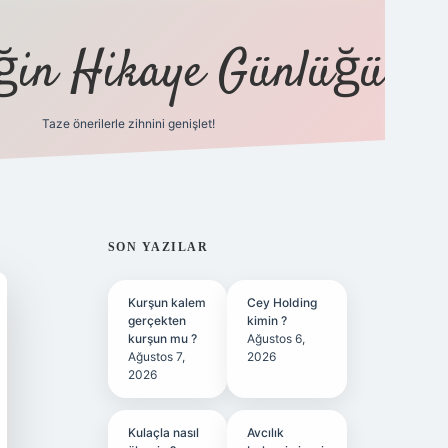
eğin Hikaye Günlüğü
Taze önerilerle zihnini genişlet!
elexbet
tüli
SIDEBAR
SON YAZILAR
Kurşun kalem
Cey Holding
gerçekten
kimin ?
kurşun mu ?
Ağustos 6,
Ağustos 7,
2026
2026
Kulaçla nasıl
Avcılık