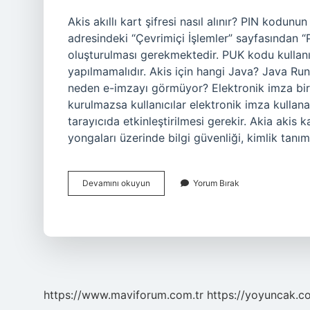
Akis akıllı kart şifresi nasıl alınır? PIN kodun
adresindeki “Çevrimiçi İşlemler” sayfasından “
oluşturulması gerekmektedir. PUK kodu kullanıl
yapılmamalıdır. Akis için hangi Java? Java Run
neden e-imzayı görmüyor? Elektronik imza bir
kurulmazsa kullanıcılar elektronik imza kulla
tarayıcıda etkinleştirilmesi gerekir. Akia akis ka
yongaları üzerinde bilgi güvenliği, kimlik tanım
Akis
Devamını okuyun
Yorum Bırak
Kart
Tanımlama
Nasıl
Yapılır
https://www.maviforum.com.tr
https://yoyuncak.c