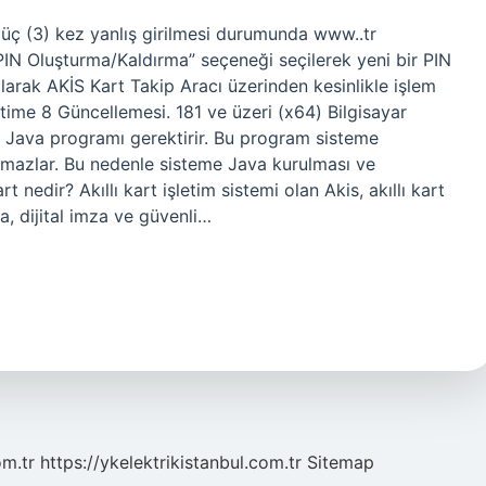
un üç (3) kez yanlış girilmesi durumunda www..tr
PIN Oluşturma/Kaldırma” seçeneği seçilerek yeni bir PIN
arak AKİS Kart Takip Aracı üzerinden kesinlikle işlem
time 8 Güncellemesi. 181 ve üzeri (x64) Bilgisayar
 Java programı gerektirir. Bu program sisteme
namazlar. Bu nedenle sisteme Java kurulması ve
rt nedir? Akıllı kart işletim sistemi olan Akis, akıllı kart
a, dijital imza ve güvenli…
om.tr
https://ykelektrikistanbul.com.tr
Sitemap