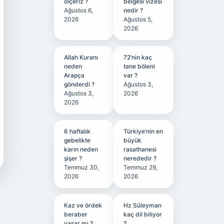
ölçeriz ?
belgesi vizesi
Ağustos 6,
nedir ?
2026
Ağustos 5,
2026
Allah Kuranı
72’nin kaç
neden
tane böleni
Arapça
var ?
gönderdi ?
Ağustos 3,
Ağustos 3,
2026
2026
6 haftalık
Türkiye’nin en
gebelikte
büyük
karın neden
rasathanesi
şişer ?
nerededir ?
Temmuz 30,
Temmuz 29,
2026
2026
Kaz ve ördek
Hz Süleyman
beraber
kaç dil biliyor
yaşar mı ?
?