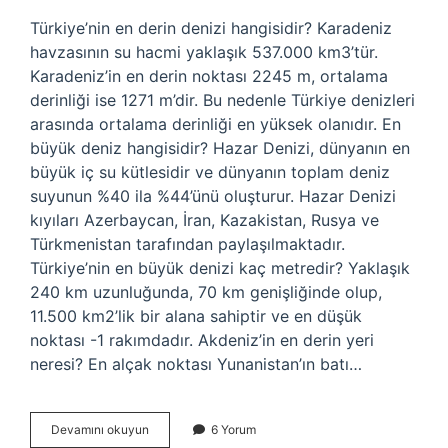
Türkiye’nin en derin denizi hangisidir? Karadeniz
havzasının su hacmi yaklaşık 537.000 km3’tür.
Karadeniz’in en derin noktası 2245 m, ortalama
derinliği ise 1271 m’dir. Bu nedenle Türkiye denizleri
arasında ortalama derinliği en yüksek olanıdır. En
büyük deniz hangisidir? Hazar Denizi, dünyanın en
büyük iç su kütlesidir ve dünyanın toplam deniz
suyunun %40 ila %44’ünü oluşturur. Hazar Denizi
kıyıları Azerbaycan, İran, Kazakistan, Rusya ve
Türkmenistan tarafından paylaşılmaktadır.
Türkiye’nin en büyük denizi kaç metredir? Yaklaşık
240 km uzunluğunda, 70 km genişliğinde olup,
11.500 km2’lik bir alana sahiptir ve en düşük
noktası -1 rakımdadır. Akdeniz’in en derin yeri
neresi? En alçak noktası Yunanistan’ın batı…
Türkiyenin
Devamını okuyun
6 Yorum
En