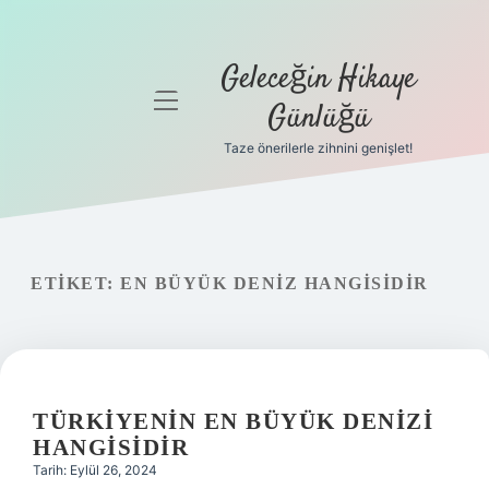
Geleceğin Hikaye
menüyü
Günlüğü
aç
Taze önerilerle zihnini genişlet!
Anasayfa
Gizlilik
Politikası
ETIKET:
EN BÜYÜK DENIZ HANGISIDIR
Yasal Uyarı
Hakkımızda
TÜRKIYENIN EN BÜYÜK DENIZI
HANGISIDIR
Tarih: Eylül 26, 2024