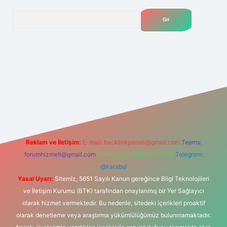
Arama
t
Reklam ve İletişim:
E-mail:
backlinkpaneli@gmail.com
Teams:
forumhizmeti@gmail.com
Whatsapp: 0262 606 0 726
Telegram:
@karabul
Yasal Uyarı:
Sitemiz, 5651 Sayılı Kanun gereğince Bilgi Teknolojileri
ve İletişim Kurumu (BTK) tarafından onaylanmış bir Yer Sağlayıcı
olarak hizmet vermektedir. Bu nedenle, sitedeki içerikleri proaktif
olarak denetleme veya araştırma yükümlülüğümüz bulunmamaktadır.