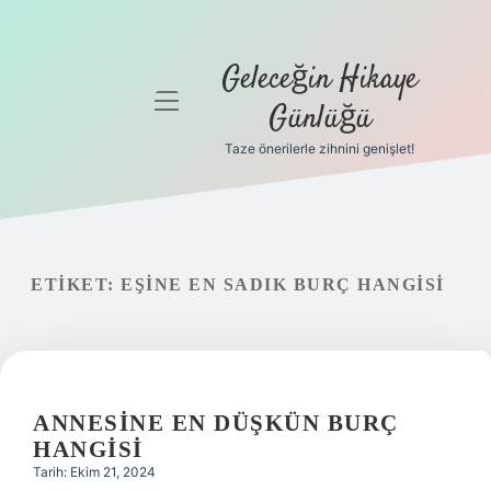
Geleceğin Hikaye
menüyü
Günlüğü
aç
Taze önerilerle zihnini genişlet!
Anasayfa
Gizlilik
Politikası
ETIKET:
EŞINE EN SADIK BURÇ HANGISI
Yasal Uyarı
Hakkımızda
ANNESINE EN DÜŞKÜN BURÇ
HANGISI
Tarih: Ekim 21, 2024