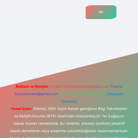
Arama
elexbet
tülipbet
Reklam ve İletişim:
E-mail:
backlinkpaneli@gmail.com
Teams:
forumhizmeti@gmail.com
Whatsapp: 0262 606 0 726
Telegram:
@karabul
Yasal Uyarı:
Sitemiz, 5651 Sayılı Kanun gereğince Bilgi Teknolojileri
ve İletişim Kurumu (BTK) tarafından onaylanmış bir Yer Sağlayıcı
olarak hizmet vermektedir. Bu nedenle, sitedeki içerikleri proaktif
olarak denetleme veya araştırma yükümlülüğümüz bulunmamaktadır.