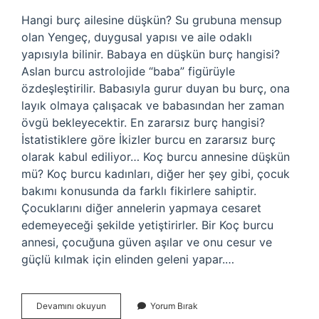
Hangi burç ailesine düşkün? Su grubuna mensup
olan Yengeç, duygusal yapısı ve aile odaklı
yapısıyla bilinir. Babaya en düşkün burç hangisi?
Aslan burcu astrolojide “baba” figürüyle
özdeşleştirilir. Babasıyla gurur duyan bu burç, ona
layık olmaya çalışacak ve babasından her zaman
övgü bekleyecektir. En zararsız burç hangisi?
İstatistiklere göre İkizler burcu en zararsız burç
olarak kabul ediliyor… Koç burcu annesine düşkün
mü? Koç burcu kadınları, diğer her şey gibi, çocuk
bakımı konusunda da farklı fikirlere sahiptir.
Çocuklarını diğer annelerin yapmaya cesaret
edemeyeceği şekilde yetiştirirler. Bir Koç burcu
annesi, çocuğuna güven aşılar ve onu cesur ve
güçlü kılmak için elinden geleni yapar.…
Annesine
Devamını okuyun
Yorum Bırak
En