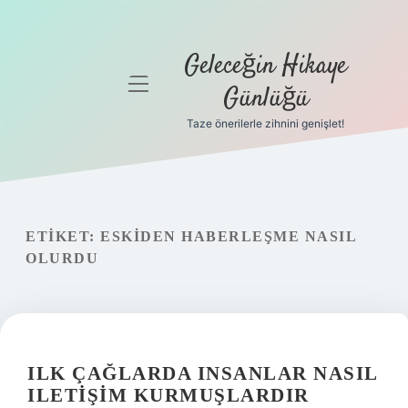
Geleceğin Hikaye
menüyü
Günlüğü
aç
Taze önerilerle zihnini genişlet!
Anasayfa
Gizlilik
Politikası
ETIKET:
ESKIDEN HABERLEŞME NASIL
Yasal Uyarı
OLURDU
Hakkımızda
ILK ÇAĞLARDA INSANLAR NASIL
ILETIŞIM KURMUŞLARDIR