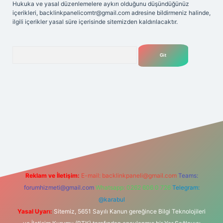
Hukuka ve yasal düzenlemelere aykırı olduğunu düşündüğünüz
içerikleri,
backlinkpanelicomtr@gmail.com
adresine bildirmeniz halinde,
ilgili içerikler yasal süre içerisinde sitemizden kaldırılacaktır.
Arama
lexbet
tülipbet
Reklam ve İletişim:
E-mail:
backlinkpaneli@gmail.com
Teams:
forumhizmeti@gmail.com
Whatsapp: 0262 606 0 726
Telegram:
@karabul
Yasal Uyarı:
Sitemiz, 5651 Sayılı Kanun gereğince Bilgi Teknolojileri