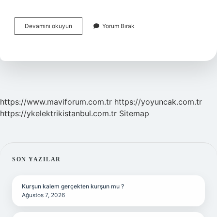
Ilk
Devamını okuyun
Yorum Bırak
Çağlarda
Insanlar
Nasıl
Iletişim
Kurmuşlardır
https://www.maviforum.com.tr
https://yoyuncak.com.tr
https://ykelektrikistanbul.com.tr
Sitemap
SIDEBAR
SON YAZILAR
Kurşun kalem gerçekten kurşun mu ?
Ağustos 7, 2026