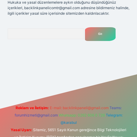
Hukuka ve yasal düzenlemelere aykırı olduğunu düşündüğünüz
içerikleri,
backlinkpanelicomtr@gmail.com
adresine bildirmeniz halinde,
ilgili içerikler yasal süre içerisinde sitemizden kaldırılacaktır.
Arama
lexbet
tülipbet
Reklam ve İletişim:
E-mail:
backlinkpaneli@gmail.com
Teams:
forumhizmeti@gmail.com
Whatsapp: 0262 606 0 726
Telegram:
@karabul
Yasal Uyarı:
Sitemiz, 5651 Sayılı Kanun gereğince Bilgi Teknolojileri