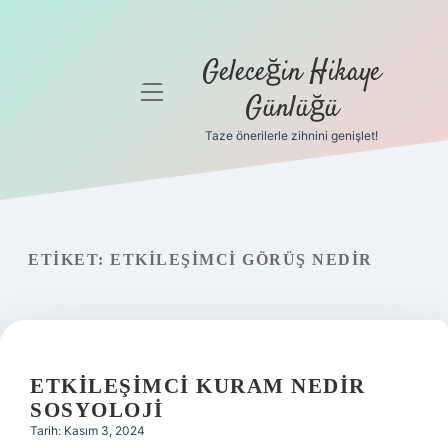
Geleceğin Hikaye
menüyü
Günlüğü
aç
Taze önerilerle zihnini genişlet!
Anasayfa
Gizlilik
Politikası
ETIKET:
ETKILEŞIMCI GÖRÜŞ NEDIR
Yasal Uyarı
Hakkımızda
ETKILEŞIMCI KURAM NEDIR
SOSYOLOJI
Tarih: Kasım 3, 2024