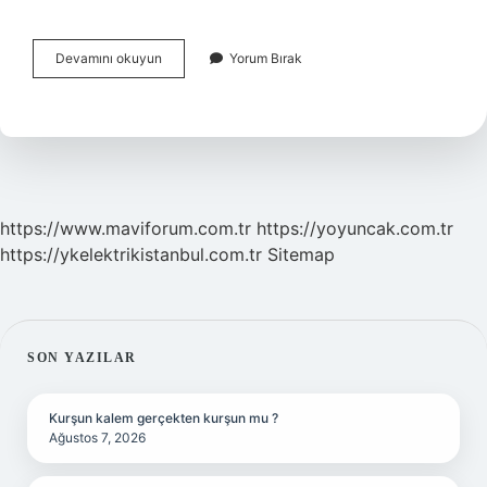
Etkileşimci
Devamını okuyun
Yorum Bırak
Kuram
Nedir
Sosyoloji
https://www.maviforum.com.tr
https://yoyuncak.com.tr
https://ykelektrikistanbul.com.tr
Sitemap
SIDEBAR
SON YAZILAR
Kurşun kalem gerçekten kurşun mu ?
Ağustos 7, 2026