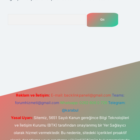
Arama
lexbet
tülipbet
Reklam ve İletişim:
E-mail:
backlinkpaneli@gmail.com
Teams:
forumhizmeti@gmail.com
Whatsapp: 0262 606 0 726
Telegram:
@karabul
Yasal Uyarı:
Sitemiz, 5651 Sayılı Kanun gereğince Bilgi Teknolojileri
ve İletişim Kurumu (BTK) tarafından onaylanmış bir Yer Sağlayıcı
olarak hizmet vermektedir. Bu nedenle, sitedeki içerikleri proaktif