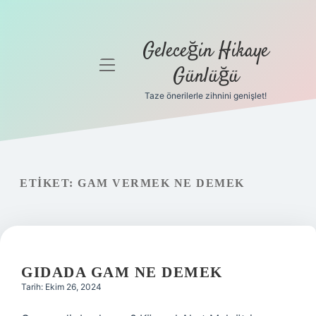
Geleceğin Hikaye
menüyü
Günlüğü
aç
Taze önerilerle zihnini genişlet!
Anasayfa
Gizlilik
Politikası
ETIKET:
GAM VERMEK NE DEMEK
Yasal Uyarı
Hakkımızda
GIDADA GAM NE DEMEK
Tarih: Ekim 26, 2024