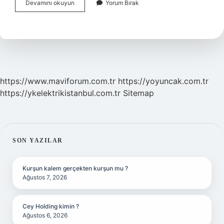
Gıdada
Devamını okuyun
Yorum Bırak
Gam
Ne
Demek
https://www.maviforum.com.tr
https://yoyuncak.com.tr
https://ykelektrikistanbul.com.tr
Sitemap
SIDEBAR
SON YAZILAR
Kurşun kalem gerçekten kurşun mu ?
Ağustos 7, 2026
Cey Holding kimin ?
Ağustos 6, 2026