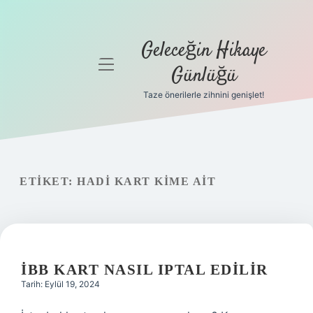
Geleceğin Hikaye
menüyü
Günlüğü
aç
Taze önerilerle zihnini genişlet!
Anasayfa
Gizlilik
Politikası
ETIKET:
HADI KART KIME AIT
Yasal Uyarı
Hakkımızda
İBB KART NASIL IPTAL EDILIR
Tarih: Eylül 19, 2024