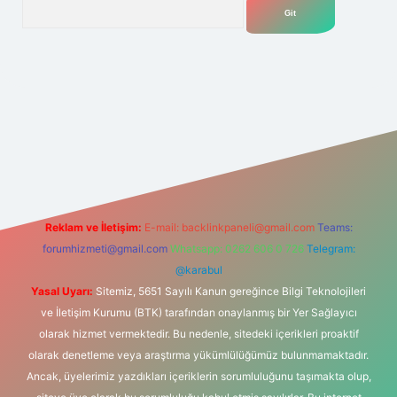
Arama
et
Reklam ve İletişim:
E-mail:
backlinkpaneli@gmail.com
Teams:
forumhizmeti@gmail.com
Whatsapp: 0262 606 0 726
Telegram:
@karabul
Yasal Uyarı:
Sitemiz, 5651 Sayılı Kanun gereğince Bilgi Teknolojileri
ve İletişim Kurumu (BTK) tarafından onaylanmış bir Yer Sağlayıcı
olarak hizmet vermektedir. Bu nedenle, sitedeki içerikleri proaktif
olarak denetleme veya araştırma yükümlülüğümüz bulunmamaktadır.
Ancak, üyelerimiz yazdıkları içeriklerin sorumluluğunu taşımakta olup,