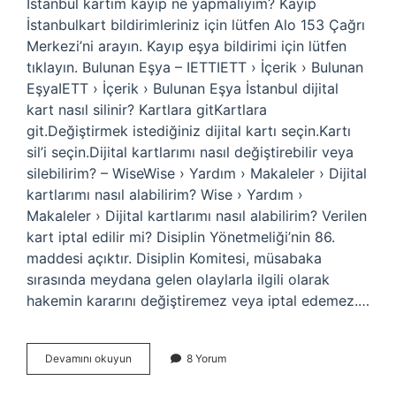
İstanbul kartım kayıp ne yapmalıyım? Kayıp
İstanbulkart bildirimleriniz için lütfen Alo 153 Çağrı
Merkezi’ni arayın. Kayıp eşya bildirimi için lütfen
tıklayın. Bulunan Eşya – IETTIETT › İçerik › Bulunan
EşyaIETT › İçerik › Bulunan Eşya İstanbul dijital
kart nasıl silinir? Kartlara gitKartlara
git.Değiştirmek istediğiniz dijital kartı seçin.Kartı
sil’i seçin.Dijital kartlarımı nasıl değiştirebilir veya
silebilirim? – WiseWise › Yardım › Makaleler › Dijital
kartlarımı nasıl alabilirim? Wise › Yardım ›
Makaleler › Dijital kartlarımı nasıl alabilirim? Verilen
kart iptal edilir mi? Disiplin Yönetmeliği’nin 86.
maddesi açıktır. Disiplin Komitesi, müsabaka
sırasında meydana gelen olaylarla ilgili olarak
hakemin kararını değiştiremez veya iptal edemez.…
İBb
Devamını okuyun
8 Yorum
Kart
Nasıl