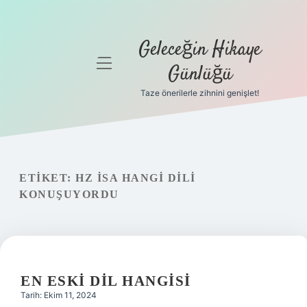
Geleceğin Hikaye
menüyü
Günlüğü
aç
Taze önerilerle zihnini genişlet!
Anasayfa
Gizlilik
Politikası
ETIKET:
HZ İSA HANGI DILI
Yasal Uyarı
KONUŞUYORDU
Hakkımızda
EN ESKI DIL HANGISI
Tarih: Ekim 11, 2024