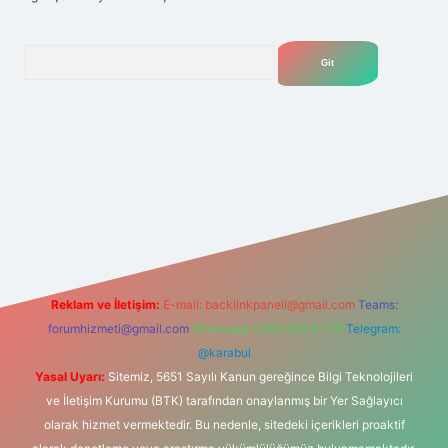
Arama
lexbet
tülipbet
Reklam ve İletişim:
E-mail:
backlinkpaneli@gmail.com
Teams:
forumhizmeti@gmail.com
Whatsapp: 0262 606 0 726
Telegram:
@karabul
Yasal Uyarı:
Sitemiz, 5651 Sayılı Kanun gereğince Bilgi Teknolojileri
ve İletişim Kurumu (BTK) tarafından onaylanmış bir Yer Sağlayıcı
olarak hizmet vermektedir. Bu nedenle, sitedeki içerikleri proaktif