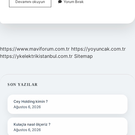
Şarap
Devamını okuyun
Yorum Bırak
Uzmanına
Ne
Ad
Verilir
https://www.maviforum.com.tr
https://yoyuncak.com.tr
https://ykelektrikistanbul.com.tr
Sitemap
SIDEBAR
SON YAZILAR
Cey Holding kimin ?
Ağustos 6, 2026
Kulaçla nasıl ölçeriz ?
Ağustos 6, 2026