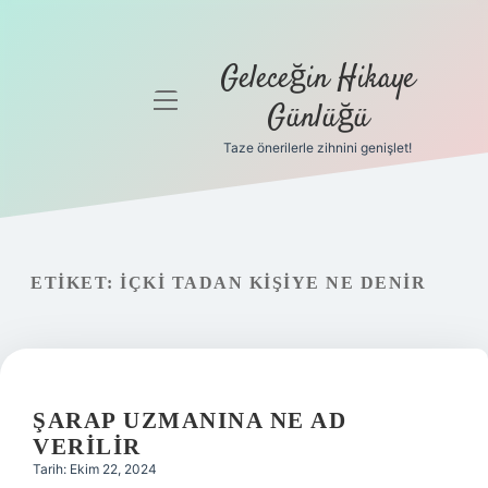
Geleceğin Hikaye
menüyü
Günlüğü
aç
Taze önerilerle zihnini genişlet!
Anasayfa
Gizlilik
Politikası
ETIKET:
İÇKI TADAN KIŞIYE NE DENIR
Yasal Uyarı
Hakkımızda
ŞARAP UZMANINA NE AD
VERILIR
Tarih: Ekim 22, 2024