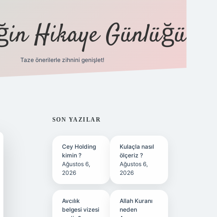
eğin Hikaye Günlüğü
Taze önerilerle zihnini genişlet!
elexbet
tü
SIDEBAR
SON YAZILAR
Cey Holding
Kulaçla nasıl
kimin ?
ölçeriz ?
Ağustos 6,
Ağustos 6,
2026
2026
Avcılık
Allah Kuranı
belgesi vizesi
neden