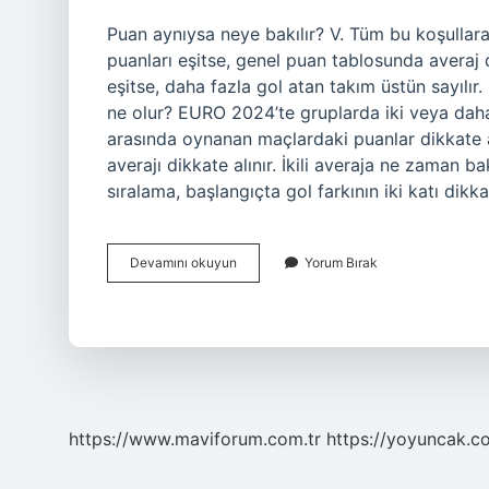
Puan aynıysa neye bakılır? V. Tüm bu koşullara 
puanları eşitse, genel puan tablosunda averaj d
eşitse, daha fazla gol atan takım üstün sayılır.
ne olur? EURO 2024’te gruplarda iki veya daha 
arasında oynanan maçlardaki puanlar dikkate a
averajı dikkate alınır. İkili averaja ne zaman b
sıralama, başlangıçta gol farkının iki katı dikk
Puanlar
Devamını okuyun
Yorum Bırak
Aynı
Olunca
Neye
Bakılır
https://www.maviforum.com.tr
https://yoyuncak.c