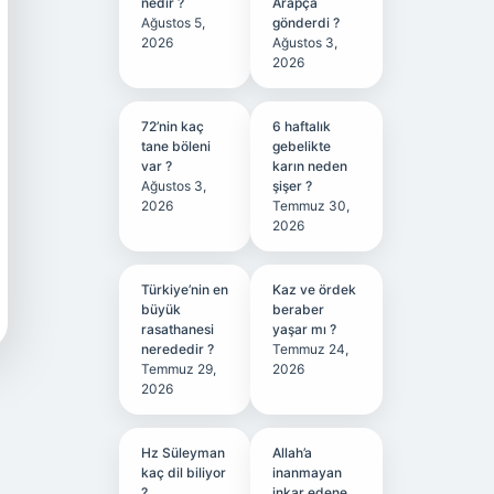
nedir ?
Arapça
Ağustos 5,
gönderdi ?
2026
Ağustos 3,
2026
72’nin kaç
6 haftalık
tane böleni
gebelikte
var ?
karın neden
Ağustos 3,
şişer ?
2026
Temmuz 30,
2026
Türkiye’nin en
Kaz ve ördek
büyük
beraber
rasathanesi
yaşar mı ?
nerededir ?
Temmuz 24,
Temmuz 29,
2026
2026
Hz Süleyman
Allah’a
kaç dil biliyor
inanmayan
?
inkar edene