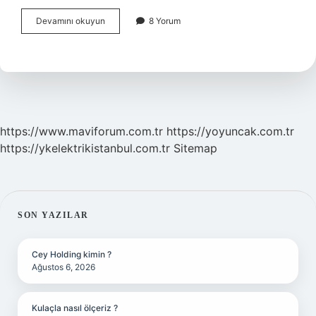
Ikinci
Devamını okuyun
8 Yorum
Evlilik
Hangi
Evde
Belli
Olur
https://www.maviforum.com.tr
https://yoyuncak.com.tr
https://ykelektrikistanbul.com.tr
Sitemap
SIDEBAR
SON YAZILAR
Cey Holding kimin ?
Ağustos 6, 2026
Kulaçla nasıl ölçeriz ?