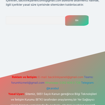
içerikleri,
backlinkpanelicomtr@gmail.com
adresine bildirmeniz halinde,
ilgili içerikler yasal süre içerisinde sitemizden kaldırılacaktır.
Arama
lexbet
tülipbet
Reklam ve İletişim:
E-mail:
backlinkpaneli@gmail.com
Teams:
forumhizmeti@gmail.com
Whatsapp: 0262 606 0 726
Telegram:
@karabul
Yasal Uyarı:
Sitemiz, 5651 Sayılı Kanun gereğince Bilgi Teknolojileri
ve İletişim Kurumu (BTK) tarafından onaylanmış bir Yer Sağlayıcı