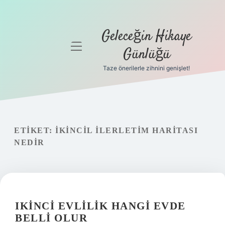
Geleceğin Hikaye
menüyü
Günlüğü
aç
Taze önerilerle zihnini genişlet!
Anasayfa
Gizlilik
Politikası
ETIKET:
İKINCIL ILERLETIM HARITASI
Yasal Uyarı
NEDIR
Hakkımızda
IKINCI EVLILIK HANGI EVDE
BELLI OLUR