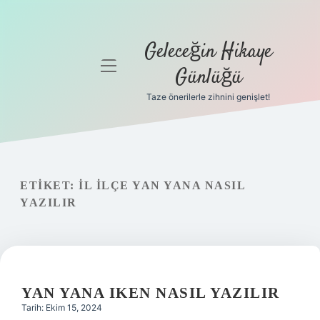
Geleceğin Hikaye
menüyü
Günlüğü
aç
Taze önerilerle zihnini genişlet!
Anasayfa
Gizlilik
Politikası
ETIKET:
İL ILÇE YAN YANA NASIL
Yasal Uyarı
YAZILIR
Hakkımızda
YAN YANA IKEN NASIL YAZILIR
Tarih: Ekim 15, 2024