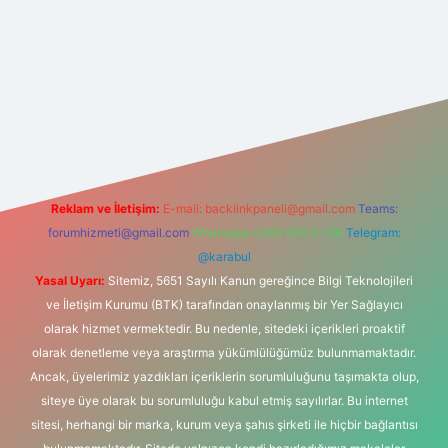
lexbet
tülipbet
Reklam ve İletişim:
E-mail:
backlinkpaneli@gmail.com
Teams:
forumhizmeti@gmail.com
Whatsapp: 0262 606 0 726
Telegram:
@karabul
Yasal Uyarı:
Sitemiz, 5651 Sayılı Kanun gereğince Bilgi Teknolojileri
ve İletişim Kurumu (BTK) tarafından onaylanmış bir Yer Sağlayıcı
olarak hizmet vermektedir. Bu nedenle, sitedeki içerikleri proaktif
olarak denetleme veya araştırma yükümlülüğümüz bulunmamaktadır.
Ancak, üyelerimiz yazdıkları içeriklerin sorumluluğunu taşımakta olup,
siteye üye olarak bu sorumluluğu kabul etmiş sayılırlar. Bu internet
sitesi, herhangi bir marka, kurum veya şahıs şirketi ile hiçbir bağlantısı