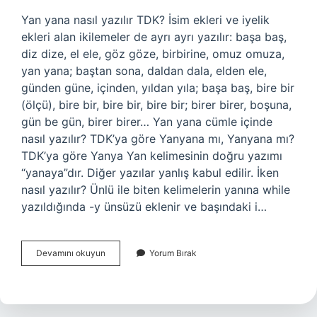
Yan yana nasıl yazılır TDK? İsim ekleri ve iyelik
ekleri alan ikilemeler de ayrı ayrı yazılır: başa baş,
diz dize, el ele, göz göze, birbirine, omuz omuza,
yan yana; baştan sona, daldan dala, elden ele,
günden güne, içinden, yıldan yıla; başa baş, bire bir
(ölçü), bire bir, bire bir, bire bir; birer birer, boşuna,
gün be gün, birer birer… Yan yana cümle içinde
nasıl yazılır? TDK’ya göre Yanyana mı, Yanyana mı?
TDK’ya göre Yanya Yan kelimesinin doğru yazımı
“yanaya”dır. Diğer yazılar yanlış kabul edilir. İken
nasıl yazılır? Ünlü ile biten kelimelerin yanına while
yazıldığında -y ünsüzü eklenir ve başındaki i…
Yan
Devamını okuyun
Yorum Bırak
Yana
Iken
Nasıl
Yazılır