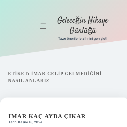
Geleceğin Hikaye
menüyü
Günlüğü
aç
Taze önerilerle zihnini genişlet!
Anasayfa
Gizlilik
Politikası
ETIKET:
İMAR GELIP GELMEDIĞINI
Yasal Uyarı
NASIL ANLARIZ
Hakkımızda
IMAR KAÇ AYDA ÇIKAR
Tarih: Kasım 18, 2024