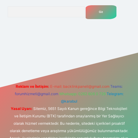
Arama
lexbet
tülipbet
Reklam ve İletişim:
E-mail:
backlinkpaneli@gmail.com
Teams:
forumhizmeti@gmail.com
Whatsapp: 0262 606 0 726
Telegram:
@karabul
Yasal Uyarı:
Sitemiz, 5651 Sayılı Kanun gereğince Bilgi Teknolojileri
ve İletişim Kurumu (BTK) tarafından onaylanmış bir Yer Sağlayıcı
olarak hizmet vermektedir. Bu nedenle, sitedeki içerikleri proaktif
olarak denetleme veya araştırma yükümlülüğümüz bulunmamaktadır.