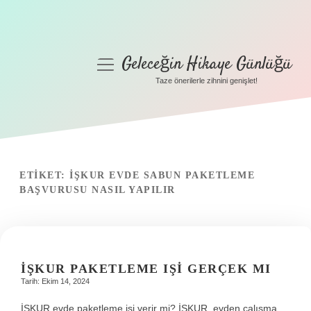
Geleceğin Hikaye Günlüğü
menüyü
aç
Taze önerilerle zihnini genişlet!
Anasayfa
Gizlilik Politikası
Yasal Uyarı
ETIKET:
İŞKUR EVDE SABUN PAKETLEME
Hakkımızda
BAŞVURUSU NASIL YAPILIR
İŞKUR PAKETLEME IŞI GERÇEK MI
Tarih: Ekim 14, 2024
İŞKUR evde paketleme işi verir mi? İŞKUR, evden çalışma