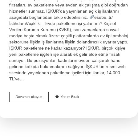
fırsatları, ev paketleme veya evden ek çalışma gibi doğrudan
hizmetler sunmaz. İŞKUR’da yayınlanan açık iş ilanlarını
aşağıdaki bağlantıdan takip edebilirsiniz.
esube..tr/
İstihdam/Açıklık… Evde paketleme işi yalan mı? Kişisel
Verileri Koruma Kurumu (KVKK), son zamanlarda sosyal
medya başta olmak üzere çeşitli platformlarda ev tipi ambalaj
sektörüne ilişkin iş ilanlarına ilişkin dolandırıcılık uyarısı yaptı.
İŞKUR paketleme ne kadar kazanıyor? İŞKUR, birçok kişiye
yeni paketleme işçileri işe alarak ek gelir elde etme fırsatı
sunuyor. Bu pozisyonlar, kadınların evden çalışarak hane
gelirine katkıda bulunmalarını sağlıyor. İŞKUR’un resmi web
sitesinde yayınlanan paketleme işçileri için ilanlar, 14.000
TL’ye…
İŞkur
Devamını okuyun
Yorum Bırak
Paketleme
Işi
Gerçek
Mı