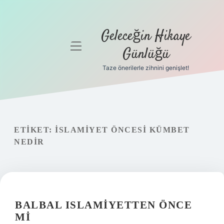
Geleceğin Hikaye
menüyü
Günlüğü
aç
Taze önerilerle zihnini genişlet!
Anasayfa
Gizlilik
Politikası
ETIKET:
İSLAMIYET ÖNCESI KÜMBET
Yasal Uyarı
NEDIR
Hakkımızda
BALBAL ISLAMIYETTEN ÖNCE
MI