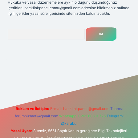
Hukuka ve yasal düzenlemelere aykırı olduğunu düşündüğünüz
içerikleri,
backlinkpanelicomtr@gmail.com
adresine bildirmeniz halinde,
ilgili içerikler yasal süre içerisinde sitemizden kaldırılacaktır.
Arama
t
Reklam ve İletişim:
E-mail:
backlinkpaneli@gmail.com
Teams:
forumhizmeti@gmail.com
Whatsapp: 0262 606 0 726
Telegram:
@karabul
Yasal Uyarı:
Sitemiz, 5651 Sayılı Kanun gereğince Bilgi Teknolojileri