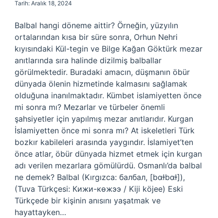
Tarih: Aralık 18, 2024
Balbal hangi döneme aittir? Örneğin, yüzyılın
ortalarından kısa bir süre sonra, Orhun Nehri
kıyısındaki Kül-tegin ve Bilge Kağan Göktürk mezar
anıtlarında sıra halinde dizilmiş balballar
görülmektedir. Buradaki amacın, düşmanın öbür
dünyada ölenin hizmetinde kalmasını sağlamak
olduğuna inanılmaktadır. Kümbet islamiyetten önce
mi sonra mı? Mezarlar ve türbeler önemli
şahsiyetler için yapılmış mezar anıtlarıdır. Kurgan
İslamiyetten önce mi sonra mı? At iskeletleri Türk
bozkır kabileleri arasında yaygındır. İslamiyet’ten
önce atlar, öbür dünyada hizmet etmek için kurgan
adı verilen mezarlara gömülürdü. Osmanlı’da balbal
ne demek? Balbal (Kırgızca: балбал, [bɑɫbɑɫ]),
(Tuva Türkçesi: Кижи-көжээ / Kiji köjee) Eski
Türkçede bir kişinin anısını yaşatmak ve
hayattayken…